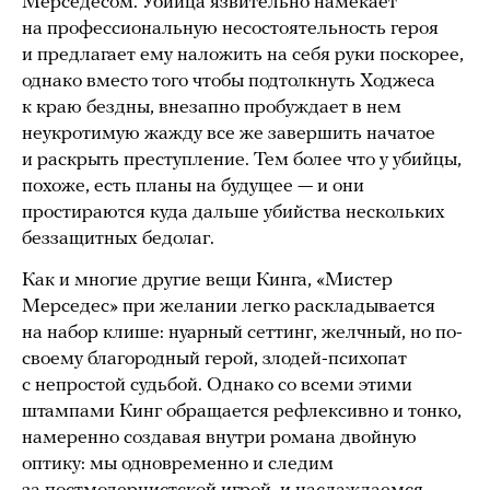
Мерседесом. Убийца язвительно намекает
на профессиональную несостоятельность героя
и предлагает ему наложить на себя руки поскорее,
однако вместо того чтобы подтолкнуть Ходжеса
к краю бездны, внезапно пробуждает в нем
неукротимую жажду все же завершить начатое
и раскрыть преступление. Тем более что у убийцы,
похоже, есть планы на будущее — и они
простираются куда дальше убийства нескольких
беззащитных бедолаг.
Как и многие другие вещи Кинга, «Мистер
Мерседес» при желании легко раскладывается
на набор клише: нуарный сеттинг, желчный, но по-
своему благородный герой, злодей-психопат
с непростой судьбой. Однако со всеми этими
штампами Кинг обращается рефлексивно и тонко,
намеренно создавая внутри романа двойную
оптику: мы одновременно и следим