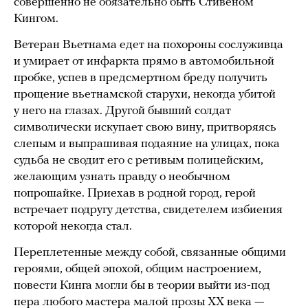
совершенно не обязательно быть Стивеном
Кингом.
Ветеран Вьетнама едет на похороны сослуживца
и умирает от инфаркта прямо в автомобильной
пробке, успев в предсмертном бреду получить
прощение вьетнамской старухи, некогда убитой
у него на глазах. Другой бывший солдат
символически искупает свою вину, притворяясь
слепым и выпрашивая подаяние на улицах, пока
судьба не сводит его с ретивым полицейским,
желающим узнать правду о необычном
попрошайке. Приехав в родной город, герой
встречает подругу детства, свидетелем избиения
которой некогда стал.
Переплетенные между собой, связанные общими
героями, общей эпохой, общим настроением,
повести Кинга могли бы в теории выйти из-под
пера любого мастера малой прозы ХХ века —