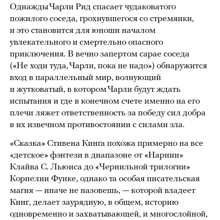
Однажды Чарли Рид спасает чудаковатого
пожилого соседа, грохнувшегося со стремянки,
и это становится для юноши началом
увлекательного и смертельно опасного
приключения. В вечно запертом сарае соседа
(«Не ходи туда, Чарли, пока не надо») обнаружится
вход в параллельный мир, волнующий
и жутковатый, в котором Чарли будут ждать
испытания и где в конечном счете именно на его
плечи ляжет ответственность за победу сил добра
в их извечном противостоянии с силами зла.
«Сказка» Стивена Кинга похожа примерно на все
«детское» фэнтези в диапазоне от «Нарнии»
Клайва С. Льюиса до «Чернильной трилогии»
Корнелии Функе, однако та особая писательская
магия — иначе не назовешь, — которой владеет
Кинг, делает заурядную, в общем, историю
одновременно и захватывающей, и многослойной,