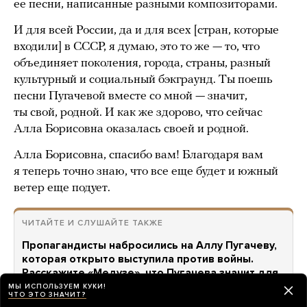
ее песни, написанные разными композиторами.
И для всей России, да и для всех [стран, которые
входили] в СССР, я думаю, это то же — то, что
объединяет поколения, города, страны, разный
культурный и социальный бэкграунд. Ты поешь
песни Пугачевой вместе со мной — значит,
ты свой, родной. И как же здорово, что сейчас
Алла Борисовна оказалась своей и родной.
Алла Борисовна, спасибо вам! Благодаря вам
я теперь точно знаю, что все еще будет и южный
ветер еще подует.
ЧИТАЙТЕ И СЛУШАЙТЕ ТАКЖЕ
Пропагандисты набросились на Аллу Пугачеву,
которая открыто выступила против войны.
Расскажите «Медузе», что Пугачева значит для
России — и для вас
Поддержка нужна даже самым
МЫ ИСПОЛЬЗУЕМ КУКИ!
ЧТО ЭТО ЗНАЧИТ?
сильным людям