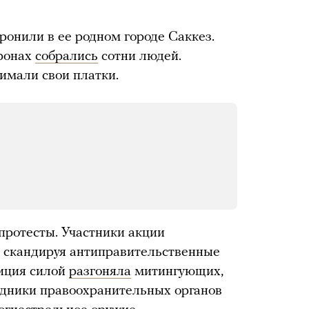
онили в ее родном городе Саккез.
оронах
собрались
сотни людей.
имали свои платки.
протесты. Участники акции
, скандируя антиправительственные
лиция силой
разгоняла
митингующих,
рудники правоохранительных органов