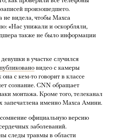
ого, как проверили все телефоны
озаписей произошедшего.
а не видела, чтобы Махса
ю: «Нас унижали и оскорбляли,
льдшера также не было информации
девушки в участке случился
публиковано
видео с камеры
 она с кем-то говорит в классе
ряет сознание. CNN обращает
наки монтажа. Кроме того, телеканал
рах запечатлена именно Махса Амини.
д сомнение официальную версию
 сердечных заболеваний.
ны следы травмы в области