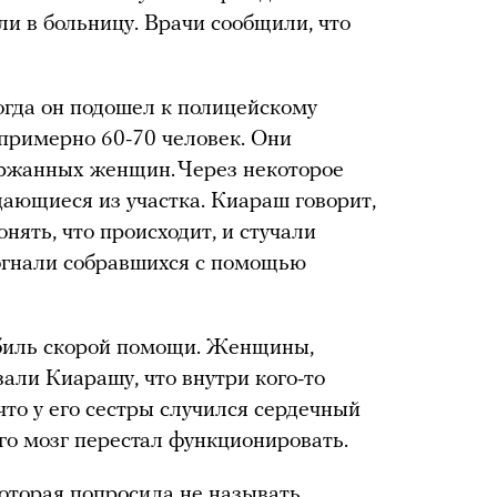
ли в больницу. Врачи сообщили, что
когда он подошел к полицейскому
 примерно 60-70 человек. Они
ержанных женщин. Через некоторое
ающиеся из участка. Киараш говорит,
нять, что происходит, и стучали
огнали собравшихся с помощью
обиль скорой помощи. Женщины,
зали Киарашу, что внутри кого-то
что у его сестры случился сердечный
его мозг перестал функционировать.
оторая попросила не называть