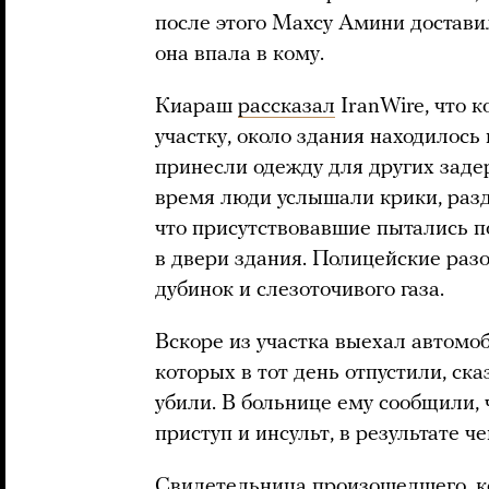
после этого Махсу Амини достави
она впала в кому.
Киараш
рассказал
IranWire, что 
участку, около здания находилось
принесли одежду для других зад
время люди услышали крики, разд
что присутствовавшие пытались по
в двери здания. Полицейские раз
дубинок и слезоточивого газа.
Вскоре из участка выехал автом
которых в тот день отпустили, ска
убили. В больнице ему сообщили, 
приступ и инсульт, в результате ч
Свидетельница произошедшего, к