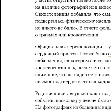
участка отпустили только после т
на наличие фотографий или виде
Свидетельница добавила, что сам
подвергалась физическому насили
но никого не били». В отчете фе
о травмах или кровотечении.
Официальная версия полиции — у 
сердечный приступ. Позже было
о
наблюдения, на котором снято, как
«перевоспитания», после чего те
внимание, что на видео есть приз
не смог подтвердить, что на кад
Родственники девушки ставят по
событий, поскольку у нее не было
На
фотографиях
из больницы вид