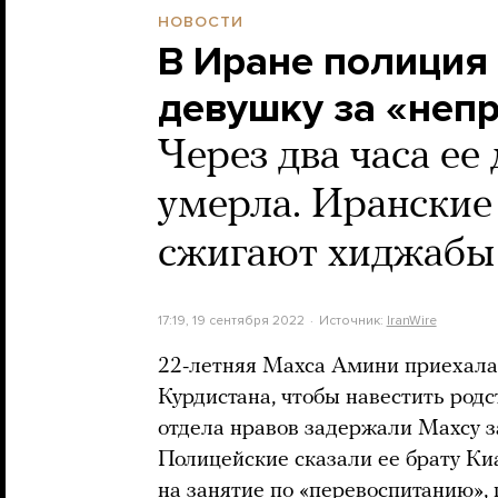
НОВОСТИ
В Иране полиция
девушку за «неп
Через два часа ее 
умерла. Иранские
сжигают хиджабы 
17:19, 19 сентября 2022
Источник:
IranWire
22-летняя Махса Амини приехала 
Курдистана, чтобы навестить родс
отдела нравов задержали Махсу з
Полицейские сказали ее брату Киа
на занятие по «перевоспитанию», п