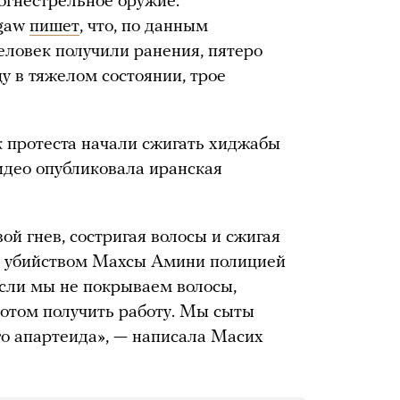
 огнестрельное оружие.
ngaw
пишет
, что, по данным
еловек получили ранения, пятеро
у в тяжелом состоянии, трое
 протеста начали сжигать хиджабы
видео опубликовала иранская
 гнев, состригая волосы и сжигая
 с убийством Махсы Амини полицией
если мы не покрываем волосы,
отом получить работу. Мы сыты
о апартеида», — написала Масих