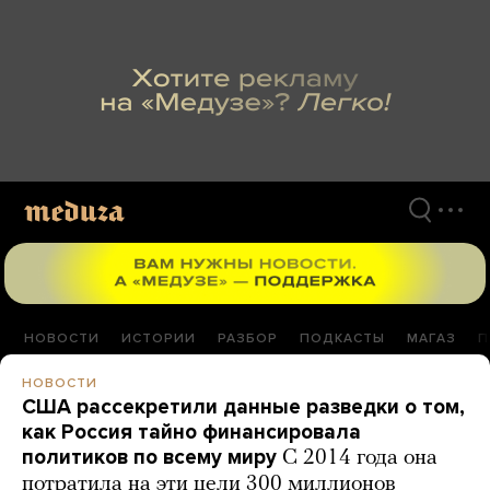
Перейти
к
материалам
НОВОСТИ
ИСТОРИИ
РАЗБОР
ПОДКАСТЫ
МАГАЗ
П
НОВОСТИ
США рассекретили данные разведки о том,
как Россия тайно финансировала
политиков по всему миру
С 2014 года она
потратила на эти цели 300 миллионов