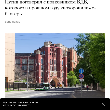
Путин поговорил с полковником ВДВ,
которого в прошлом году «похоронили» z-
блогеры
день назад
МЫ ИСПОЛЬЗУЕМ КУКИ!
Все лето градозащитники обсуждают
ЧТО ЭТО ЗНАЧИТ?