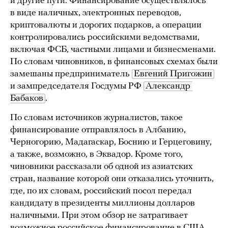
и другие пути. Финансирование осуществлялось
в виде наличных, электронных переводов,
криптовалюты и дорогих подарков, а операции
контролировались российскими ведомствами,
включая ФСБ, частными лицами и бизнесменами.
По словам чиновников, в финансовых схемах были
замешаны предприниматель
Евгений Пригожин
и зампредседателя Госдумы РФ
Александр 
Бабаков
.
По словам источников журналистов, такое
финансирование отправлялось в Албанию,
Черногорию, Мадагаскар, Боснию и Герцеговину,
а также, возможно, в Эквадор. Кроме того,
чиновники рассказали об одной из азиатских
стран, название которой они отказались уточнить,
где, по их словам, российский посол передал
кандидату в президенты миллионы долларов
наличными. При этом обзор не затрагивает
возможное российское финансирование в США,