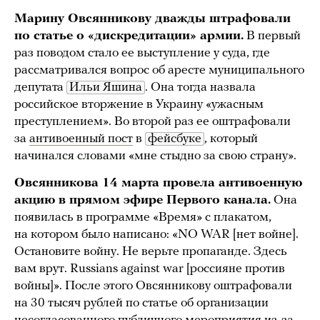
Марину Овсянникову дважды штрафовали
по статье о «дискредитации» армии.
В первый
раз поводом стало ее выступление у суда, где
рассматривался вопрос об аресте муниципального
депутата
Ильи Яшина
. Она тогда назвала
российское вторжение в Украину «ужасным
преступлением». Во второй раз ее оштрафовали
за
антивоенный пост
в
фейсбуке
, который
начинался словами «мне стыдно за свою страну».
Овсянникова 14 марта провела антивоенную
акцию в прямом эфире Первого канала.
Она
появилась в программе «Время» с плакатом,
на котором было написано: «NO WAR [нет войне].
Остановите войну. Не верьте пропаганде. Здесь
вам врут. Russians against war [россияне против
войны]». После этого Овсянникову оштрафовали
на 30 тысяч рублей по статье об организации