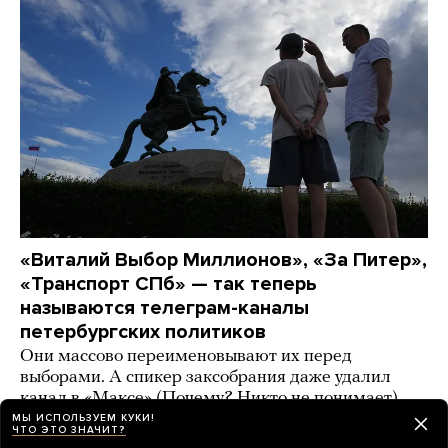
«Виталий Выбор Миллионов», «За Питер»,
«Транспорт СПб» — так теперь
называются телеграм-каналы
петербургских политиков
Они массово переименовывают их перед
выборами. А спикер заксобрания даже удалил
канал в «Максе» (Почему? Никто не понимает)
МЫ ИСПОЛЬЗУЕМ КУКИ!
ЧТО ЭТО ЗНАЧИТ?
день назад
ИСТОРИИ