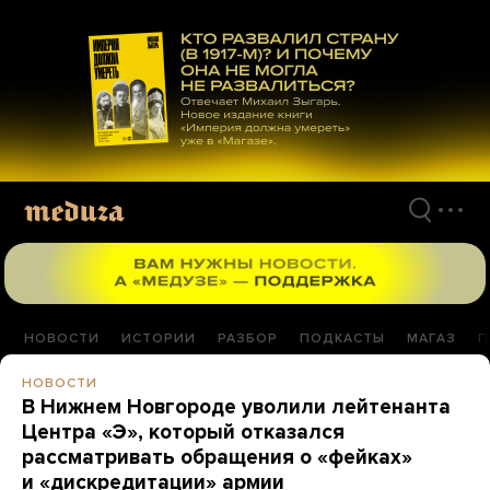
Перейти
к
материалам
НОВОСТИ
ИСТОРИИ
РАЗБОР
ПОДКАСТЫ
МАГАЗ
П
НОВОСТИ
В Нижнем Новгороде уволили лейтенанта
Центра «Э», который отказался
рассматривать обращения о «фейках»
и «дискредитации» армии