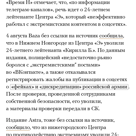
«Время Н» отмечает, что, «по информации
телеграм-каналов», речь идет о 24-летнем
лейтенанте Центра «Э», который «неэффективно
работал с экстремистским контентом в соцсетях».
4 августа Baza без ссылки на источник
сообщила
,
что в Нижнем Новгороде из Центра «Э» уволили
24-летнего лейтенанта «Кирилла Б.». По данным
издания, полицейский «недостаточно рьяно
боролся с „экстремистскими“ постами»
во «ВКонтакте», а также отказывался
регистрировать жалобы на публикации в соцсетях
о
«фейках» и «дискредитации» российской армии
.
После проверки, проведенной сотрудниками
собственной безопасности, его уволили,
а материалы проверки передали в СК.
Издание Astra, тоже без ссылки на источник,
сообщило
, что из нижегородского Центра
по противодействию экстремизму уволили 24-