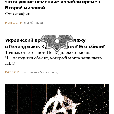
затонувшие немецкие корабли времен
Второй мировой
Фотографии
5 дней назад
НОВОСТИ
Украинский дрон попал по пляжу
в Геленджике. Куда он летел? Его сбили?
Точных ответов нет. Но недалеко от места
ЧП находится объект, который могла защищать
ПВО
3 карточки
5 дней назад
РАЗБОР