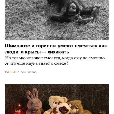
Шимпанзе и гориллы умеют смеяться как
люди, а крысы — хихикать
Но только человек смеется, когда ему не смешно.
А что еще наука знает о смехе?
день назад
РАЗБОР