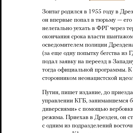
Зонтаг родился в 1955 году в Дре
он впервые попал в тюрьму — его
нелегально уехать в ФРГ через т
окончания срока власти шантажом
осведомителем полиции Дрездена
(за еще одну попытку бегства из Г
подал заявку на переезд в Запад
тогда официальной программы. К
сторонником неонацистской идеол
Путин, пишет издание, до приезд
управлении КГБ, занимавшемся б
диверсиями» с помощью вербовки
режима. Приехав в Дрезден, он с
с одним из подразделений восто