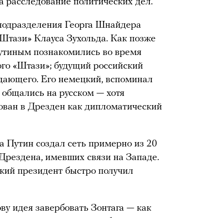
а расследование политических дел.
 подразделения Георга Шнайдера
«Штази» Клауса Зухольда. Как позже
Путиным познакомились во время
ого «Штази»; будущий российский
дающего. Его немецкий, вспоминал
 общались на русском — хотя
ван в Дрезден как дипломатический
 Путин создал сеть примерно из 20
Дрездена, имевших связи на Западе.
кий президент быстро получил
ву идея завербовать Зонтага — как