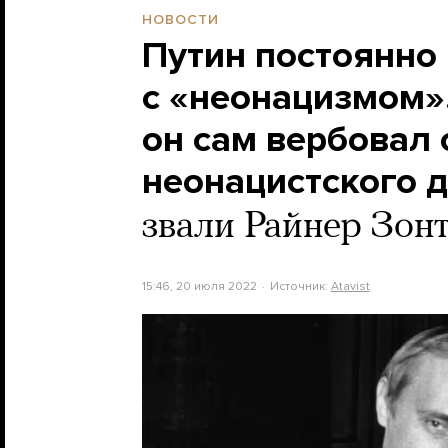
НОВОСТИ
Путин постоянно 
с «неонацизмом»
он сам вербовал 
неонацистского 
звали Райнер Зонт
15:46, 20 июля 2022
Источник:
Atavist