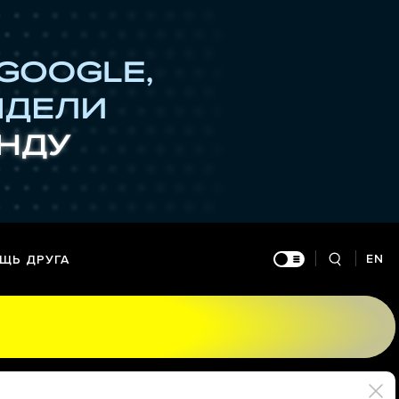
EN
ЩЬ ДРУГА