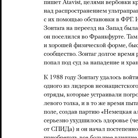
пишет Atavist, целями вербовки к
над распространением ультраправ
с их помощью обстановки в ФРГ. 
Зонтага на переезд на Запад была
он поселился во Франкфурте. Та
и хорошей физической форме, бы
сообщество. Зонтаг долгое время 
попал под суд за нападение и хра
К 1988 году Зонтагу удалось вой
одного из лидеров неонацистског
отряды, которые устраивали погр
левого толка, и в то же время пы
поле, создав партию «Немецкая а
серьезно ухудшилось здоровье (ч
от СПИДа) и он начал постепенно 
приобретать все большее влияние