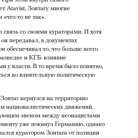
т Atavist, Зонтагу многие
 «что-то не так».
 связь со своими кураторами. И хотя
он передавал, в документах
 он обеспечивал то, что больше всего
азведке и КГБ: влияние
и у власти. В то время было понятно,
ться во влиятельную политическую
Зонтаг вернулся на территорию
ем националистических движений,
зующим звеном между неонацистами
моменту уже покинул Германию, однако
ался куратором Зонтага от полиции