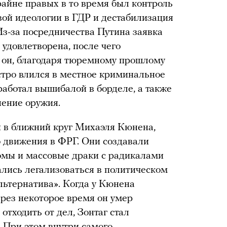
райне правых в то время был контроль
ой идеологии в ГДР и дестабилизация
Из-за посредничества Путина заявка
 удовлетворена, после чего
м он, благодаря тюремному прошлому
стро влился в местное криминальное
работал вышибалой в борделе, а также
нение оружия.
ти в ближний круг Михаэля Кюнена,
о движения в ФРГ. Они создавали
омы и массовые драки с радикалами
тались легализоваться в политическом
льтернатива». Когда у Кюнена
ерез некоторое время он умер
отходить от дел, Зонтаг стал
. При этом внутри самого