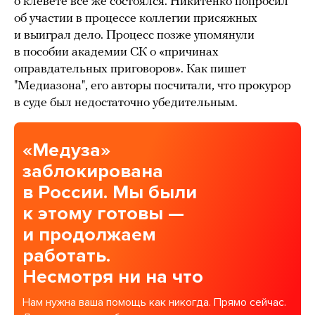
о клевете все же состоялся. Никитенко попросил
об участии в процессе коллегии присяжных
и выиграл дело. Процесс позже упомянули
в пособии академии СК о «причинах
оправдательных приговоров». Как пишет
"Медиазона", его авторы посчитали, что прокурор
в суде был недостаточно убедительным.
«Медуза»
заблокирована
в России. Мы были
к этому готовы —
и продолжаем
работать.
Несмотря ни на что
Нам нужна ваша помощь как никогда. Прямо сейчас.