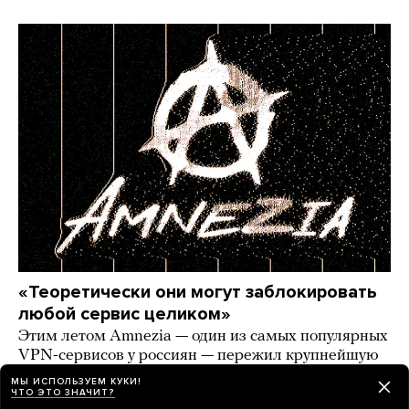
«Теоретически они могут заблокировать
любой сервис целиком»
Этим летом Amnezia — один из самых популярных
VPN-сервисов у россиян — пережил крупнейшую
атаку, которая длилась полтора месяца. Интервью
МЫ ИСПОЛЬЗУЕМ КУКИ!
разработчика сервиса
ЧТО ЭТО ЗНАЧИТ?