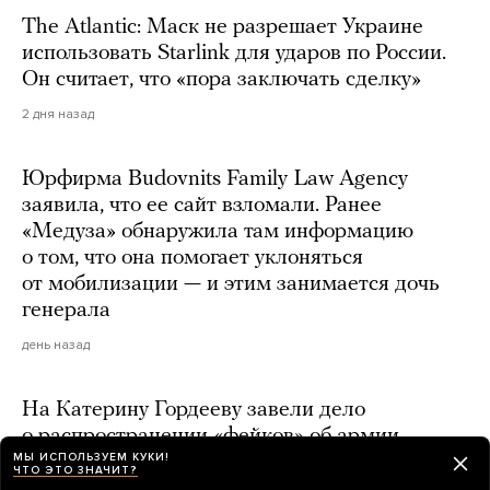
The Atlantic: Маск не разрешает Украине
использовать Starlink для ударов по России.
Он считает, что «пора заключать сделку»
2 дня назад
Юрфирма Budovnits Family Law Agency
заявила, что ее сайт взломали. Ранее
«Медуза» обнаружила там информацию
о том, что она помогает уклоняться
от мобилизации — и этим занимается дочь
генерала
день назад
На Катерину Гордееву завели дело
о распространении «фейков» об армии
МЫ ИСПОЛЬЗУЕМ КУКИ!
2 дня назад
ЧТО ЭТО ЗНАЧИТ?