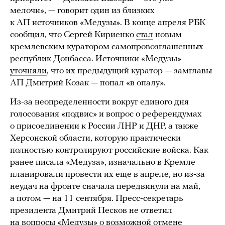
мелочи», — говорит один из близких
к АП источников «Медузы». В конце апреля РБК
сообщил, что Сергей Кириенко
стал
новым
кремлевским куратором самопровозглашенных
республик Донбасса. Источники «Медузы»
уточняли
, что их предыдущий куратор — замглавы
АП Дмитрий Козак — попал «в опалу».
Из-за неопределенности вокруг единого дня
голосования «подвис» и вопрос о референдумах
о присоединении к России ЛНР и ДНР, а также
Херсонской области, которую практически
полностью контролируют российские войска. Как
ранее
писала
«Медуза», изначально в Кремле
планировали провести их еще в апреле, но из-за
неудач на фронте сначала передвинули на май,
а потом — на 11 сентября. Пресс-секретарь
президента Дмитрий Песков не ответил
на вопросы «Медузы» о возможной отмене