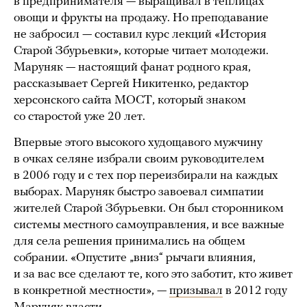
в предпринимателя — выращивал в теплицах
овощи и фрукты на продажу. Но преподавание
не забросил — составил курс лекций «История
Старой Збурьевки», которые читает молодежи.
Маруняк — настоящий фанат родного края,
рассказывает Сергей Никитенко, редактор
херсонского сайта МОСТ, который знаком
со старостой уже 20 лет.
Впервые этого высокого худощавого мужчину
в очках селяне избрали своим руководителем
в 2006 году и с тех пор переизбирали на каждых
выборах. Маруняк быстро завоевал симпатии
жителей Старой Збурьевки. Он был сторонником
системы местного самоуправления, и все важные
для села решения принимались на общем
собрании. «Опустите „вниз“ рычаги влияния,
и за вас все сделают те, кого это заботит, кто живет
в конкретной местности», —
призывал
в 2012 году