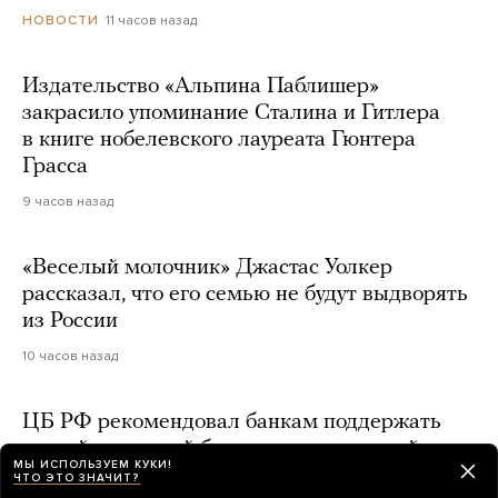
11 часов назад
НОВОСТИ
Издательство «Альпина Паблишер»
закрасило упоминание Сталина и Гитлера
в книге нобелевского лауреата Гюнтера
Грасса
9 часов назад
«Веселый молочник» Джастас Уолкер
рассказал, что его семью не будут выдворять
из России
10 часов назад
ЦБ РФ рекомендовал банкам поддержать
малый и средний бизнес, пострадавший
МЫ ИСПОЛЬЗУЕМ КУКИ!
от ударов ВСУ по логистическим центрам
ЧТО ЭТО ЗНАЧИТ?