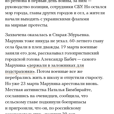
из региона в первый день войны, за ним —
руководство полиции, сотрудники СБУ. Но остался
мэр города, главы других городов и сел, а жители
начали выходить с украинскими флагами
на мирные протесты.
Захвачена оказалась и Старая Збурьевка.
Маруняк тоже никуда не уехал. 60-летнего главу
села брали в плен дважды. 19 марта военные
заняли его дом, рассказывал голопристанский
городской голова Александр Бабич — самого
Маруняка
«держали в заложниках для
подстраховки»
. Потом военные все же
перебрались жить в школу и отпустили старосту.
Но уже 23 марта Маруняка арестовали вновь.
Местная активистка Наталья Бимбирайте,
сославшись на очевидцев, сообщила, что
сельскому главе подкинули боеприпасы
и пригрозили, что он, по российскому