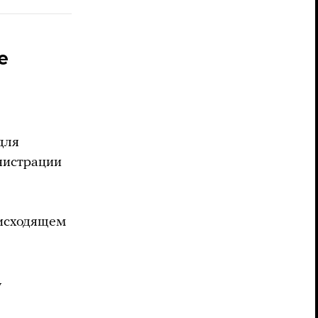
е
для
нистрации
оисходящем
у