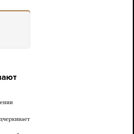
вают
дении
дчеркивает