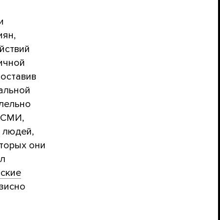
и
иян,
йствий
личной
поставив
альной
ллельно
 СМИ,
 людей,
оторых они
ал
йские
езисно