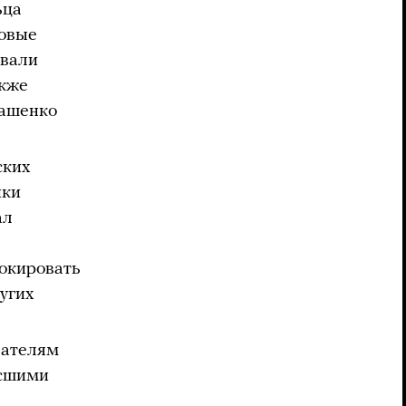
ьца
новые
ывали
акже
кашенко
ских
ики
ал
локировать
угих
вателям
осшими