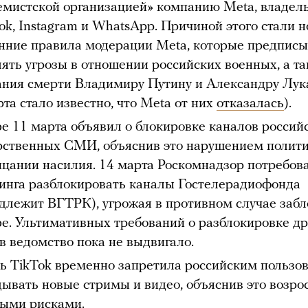
емистской организацией» компанию Meta, владел
ok, Instagram и WhatsApp. Причиной этого стали 
нние правила модерации Meta, которые предпис
лять угрозы в отношении российских военных, а т
ния смерти Владимиру Путину и Александру Лу
рта стало известно, что Meta от них
отказалась
).
e 11 марта объявил о блокировке каналов россий
рственных СМИ, объяснив это нарушением полит
ицании насилия. 14 марта Роскомнадзор потребов
тинга разблокировать каналы Гостелерадиофонда
длежит ВГТРК), угрожая в противном случае заб
e. Ультимативных требований о разблокировке др
в ведомство пока не выдвигало.
ь TikTok временно запретила российским пользо
ывать новые стримы и видео, объяснив это возр
ыми рисками.