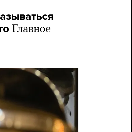
казываться
то
Главное