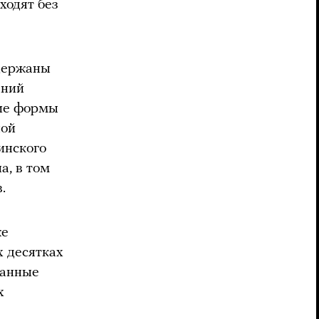
ходят без
адержаны
аний
гие формы
ной
инского
а, в том
.
же
х десятках
жанные
х