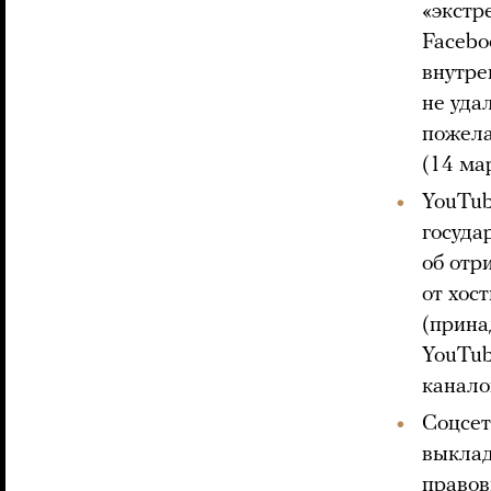
«экстр
Facebo
внутре
не уда
пожела
(14 ма
YouTub
госуда
об отр
от хос
(прина
YouTub
канало
Соцсет
выклад
правов