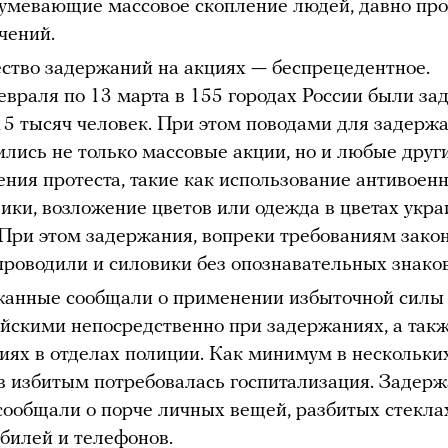
умевающие массовое скопление людей, давно про
чений.
ство задержаний на акциях — беспрецедентное.
евраля по 13 марта в 155 городах России были з
15 тысяч человек. При этом поводами для задерж
ились не только массовые акции, но и любые дру
ния протеста, такие как использование антивоен
ики, возложение цветов или одежда в цветах укра
 При этом задержания, вопреки требованиям закон
проводили и силовики без опознавательных знаков
анные сообщали о применении избыточной силы
йскими непосредственно при задержаниях, а так
иях в отделах полиции. Как минимум в нескольки
в избитым потребовалась госпитализация. Задер
сообщали о порче личных вещей, разбитых стекла
билей и телефонов.