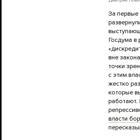
За первые
развернул
выступающ
Госдума в
«дискреди
вне закон
точки зре
с этим вл
жестко раз
которые вы
работают.
репрессив
власти бо
пересказыв