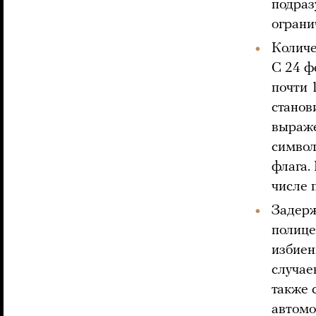
подраз
ограни
Количе
С 24 ф
почти 
станов
выраже
символ
флага.
числе 
Задерж
полице
избиен
случае
также 
автомо