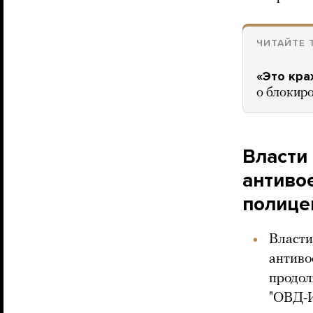
ЧИТАЙТЕ 
«Это кра
о блокиро
Власти
антиво
полице
Власти
антиво
продол
"ОВД-И