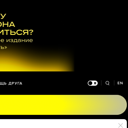
EN
ЩЬ ДРУГА