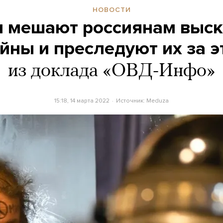
НОВОСТИ
и мешают россиянам выс
йны и преследуют их за э
из доклада «ОВД-Инфо»
15:18, 14 марта 2022
Источник:
Meduza