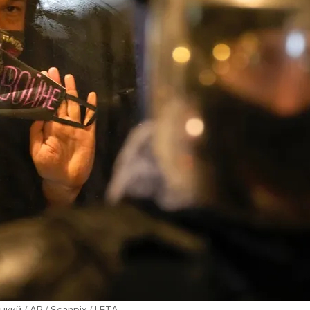
ий / AP / Scanpix / LETA