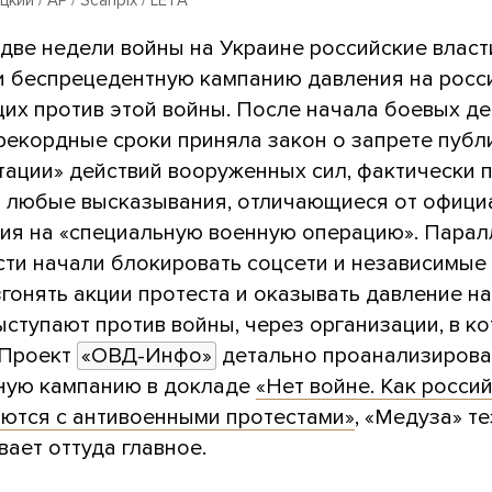
 две недели войны на Украине российские власт
и беспрецедентную кампанию давления на росс
их против этой войны. После начала боевых де
 рекордные сроки приняла закон о запрете пуб
тации» действий вооруженных сил, фактически 
а любые высказывания, отличающиеся от офици
ния на «специальную военную операцию». Пара
асти начали блокировать соцсети и независимые
гонять акции протеста и оказывать давление на
ступают против войны, через организации, в к
 Проект
«ОВД-Инфо»
детально проанализиров
ную кампанию в докладе
«Нет войне. Как росси
рются с антивоенными протестами»
, «Медуза» т
ает оттуда главное.