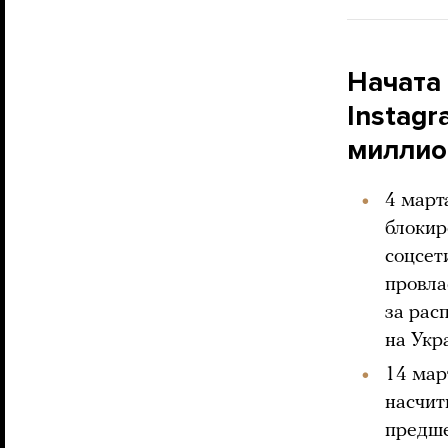
Начата 
Instag
миллио
4 март
блокир
соцсет
провла
за рас
на Укр
14 мар
насчит
предше