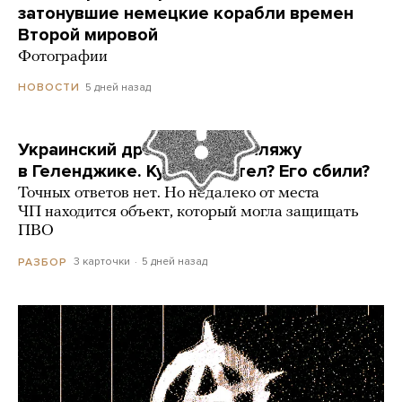
затонувшие немецкие корабли времен
Второй мировой
Фотографии
5 дней назад
НОВОСТИ
Украинский дрон попал по пляжу
в Геленджике. Куда он летел? Его сбили?
Точных ответов нет. Но недалеко от места
ЧП находится объект, который могла защищать
ПВО
3 карточки
5 дней назад
РАЗБОР