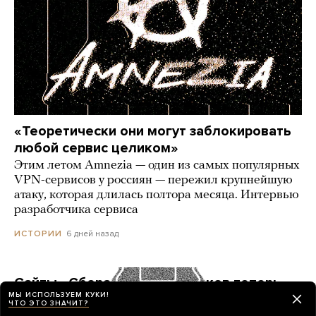
«Теоретически они могут заблокировать
любой сервис целиком»
Этим летом Amnezia — один из самых популярных
VPN-сервисов у россиян — пережил крупнейшую
атаку, которая длилась полтора месяца. Интервью
разработчика сервиса
6 дней назад
ИСТОРИИ
Сайты «Сбера» и других банков теперь
МЫ ИСПОЛЬЗУЕМ КУКИ!
можно открыть только в российских
ЧТО ЭТО ЗНАЧИТ?