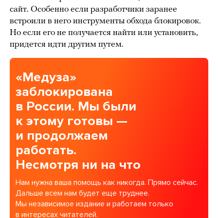
сайт. Особенно если разработчики заранее
встроили в него инструменты обхода блокировок.
Но если его не получается найти или установить,
придется идти другим путем.
«Медуза»
заблокирована
в России. Мы были
к этому готовы —
и продолжаем
работать.
Несмотря ни на что
Нам нужна ваша помощь как никогда. Прямо сейчас.
Дальше всем нам будет еще труднее.
Мы независимое издание и работаем только
в интересах читателей.