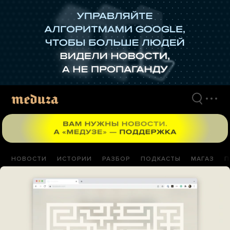
Перейти
к
материалам
НОВОСТИ
ИСТОРИИ
РАЗБОР
ПОДКАСТЫ
МАГАЗ
П