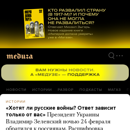
Перейти
к
материалам
НОВОСТИ
ИСТОРИИ
РАЗБОР
ПОДКАСТЫ
МАГАЗ
П
ИСТОРИИ
«Хотят ли русские войны? Ответ зависит
только от вас»
Президент Украины
Владимир Зеленский ночью 24 февраля
обратился к россиянам. Расшифровка