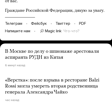
от вас.
Граждане Роcсийской Федерации, дякую за увагу.
Телеграм
Фейсбук
Твиттер
PDF
Magic link
Что-что?
Напишите нам
В Москве по делу о шпионаже арестовали
аспиранта РУДН из Китая
6 минут назад
«Верстка»: после взрыва в ресторане Balzi
Rossi могла умереть вторая родственница
генерала Александра Чайко
час назад