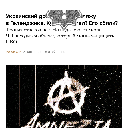
Украинский дрон попал по пляжу
в Геленджике. Куда он летел? Его сбили?
Точных ответов нет. Но недалеко от места
ЧП находится объект, который могла защищать
ПВО
3 карточки
5 дней назад
РАЗБОР