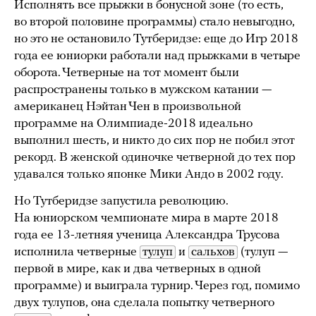
Исполнять все прыжки в бонусной зоне (то есть,
во второй половине программы) стало невыгодно,
но это не остановило Тутберидзе: еще до Игр 2018
года ее юниорки работали над прыжками в четыре
оборота. Четверные на тот момент были
распространены только в мужском катании —
американец Нэйтан Чен в произвольной
программе на Олимпиаде-2018 идеально
выполнил шесть, и никто до сих пор не побил этот
рекорд. В женской одиночке четверной до тех пор
удавался только японке Мики Андо в 2002 году.
Но Тутберидзе запустила революцию.
На юниорском чемпионате мира в марте 2018
года ее 13-летняя ученица Александра Трусова
исполнила четверные
тулуп
и
сальхов
(тулуп —
первой в мире, как и два четверных в одной
программе) и выиграла турнир. Через год, помимо
двух тулупов, она сделала попытку четверного