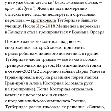
у нее уже были „десятки“ (
максимальные баллы, —
прим. „Медузы“
). Женя начала намеренно
отпускать вес, пошли недокруты и стрессовый
перелом», —
критиковала
Тутберидзе бывшую
ученицу. После Игр-2018 Медведева переехала
в Канаду и стала тренироваться у Брайана Орсера.
Помимо жесткого контроля над весом
спортсменок, который может приводить
к расстройствам пищевого поведения, в группе
Тутберидзе часты травмы — все из-за высоких
тренировочных нагрузок. Из олимпийской гонки
в сезоне-2021/22 досрочно выбыли Дарья Усачева
(травмировала ногу на разминке перед этапом
Гран-при) и Алена Косторная (сломала руку
на тренировке). Когда Косторная отказалась
кататься с переломом и снялась
с предолимпийского чемпионата России,
Тутберидзе раскритиковала ее решение. «Считаю,