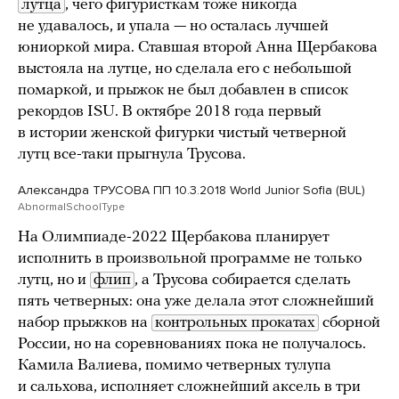
лутца
, чего фигуристкам тоже никогда
не удавалось, и упала — но осталась лучшей
юниоркой мира. Ставшая второй Анна Щербакова
выстояла на лутце, но сделала его с небольшой
помаркой, и прыжок не был добавлен в список
рекордов ISU. В октябре 2018 года первый
в истории женской фигурки чистый четверной
лутц все-таки прыгнула Трусова.
Александра ТРУСОВА ПП 10.3.2018 World Junior Sofia (BUL)
AbnormalSchoolType
На Олимпиаде-2022 Щербакова планирует
исполнить в произвольной программе не только
лутц, но и
флип
, а Трусова собирается сделать
пять четверных: она уже делала этот сложнейший
набор прыжков на
контрольных прокатах
сборной
России, но на соревнованиях пока не получалось.
Камила Валиева, помимо четверных тулупа
и сальхова, исполняет сложнейший аксель в три