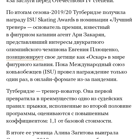
«За заслуги перед Отечеством» IV степени.
По итогам сезона-2019/20 Тутберидзе получила
награду ISU Skating Awards в номинации «Лучший
тренер» — основатель премии, известный
в фигурном катании агент Ари Закарян,
представлявший интересы двукратного
олимпийского чемпиона Евгения Плющенко,
позиционирует
свое детище как «Оскар» в мире
фигурного катания. Пока Международный союз
конькобежцев (ISU) провел награждение только
один раз, в онлайн-формате из-за пандемии.
Тутберидзе — тренер-новатор. Она первой
превратила в преимущество одно из судейских
правил: прыжки, исполненные во второй половине
программы, оцениваются с повышенным
коэффициентом: 1,1 от базовой стоимости.
В итоге ее ученица Алина Загитова выиграла