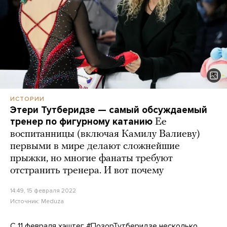
ИСТОРИИ
Этери Тутберидзе — самый обсуждаемый
тренер по фигурному катанию
Ее
воспитанницы (включая Камилу Валиеву)
первыми в мире делают сложнейшие
прыжки, но многие фанаты требуют
отстранить тренера. И вот почему
14:49, 15 февраля 2022
Источник:
Meduza
С 11 февраля хэштег #ПозорТутберидзе несколько