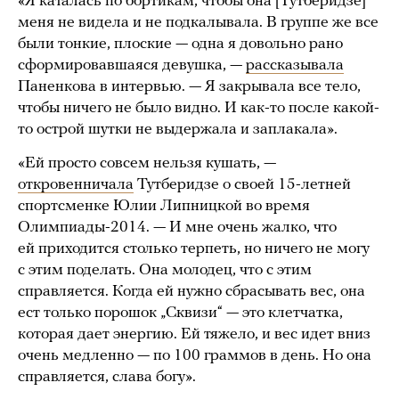
«Я каталась по бортикам, чтобы она [Тутберидзе]
меня не видела и не подкалывала. В группе же все
были тонкие, плоские — одна я довольно рано
сформировавшаяся девушка, —
рассказывала
Паненкова в интервью. — Я закрывала все тело,
чтобы ничего не было видно. И как-то после какой-
то острой шутки не выдержала и заплакала».
«Ей просто совсем нельзя кушать, —
откровенничала
Тутберидзе о своей 15-летней
спортсменке Юлии Липницкой во время
Олимпиады-2014. — И мне очень жалко, что
ей приходится столько терпеть, но ничего не могу
с этим поделать. Она молодец, что с этим
справляется. Когда ей нужно сбрасывать вес, она
ест только порошок „Сквизи“ — это клетчатка,
которая дает энергию. Ей тяжело, и вес идет вниз
очень медленно — по 100 граммов в день. Но она
справляется, слава богу».