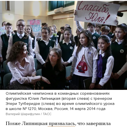
Олимпийская чемпионка в командных соревнованиях
фигуристка Юлия Липницкая (вторая слева) с тренером
Этери Тутберидзе (слева) во время олимпийского урока
в школе № 1270, Москва, Россия, 14 марта 2014 года
Валерий Шарифулин / ТАСС
Позже Липницкая
призналась
, что завершила