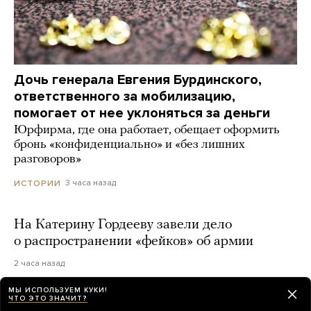
Дочь генерала Евгения Бурдинского,
ответственного за мобилизацию,
помогает от нее уклоняться за деньги
Юрфирма, где она работает, обещает оформить
бронь «конфиденциально» и «без лишних
разговоров»
3 часа назад
ИСТОРИИ
На Катерину Гордееву завели дело
о распространении «фейков» об армии
2 часа назад
МЫ ИСПОЛЬЗУЕМ КУКИ!
ЧТО ЭТО ЗНАЧИТ?
В Швеции задержали пару российских