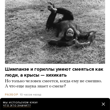
Шимпанзе и гориллы умеют смеяться как
люди, а крысы — хихикать
Но только человек смеется, когда ему не смешно.
А что еще наука знает о смехе?
10 часов назад
РАЗБОР
МЫ ИСПОЛЬЗУЕМ КУКИ!
ЧТО ЭТО ЗНАЧИТ?
В Таиланде ученик открыл стрельбу в школе