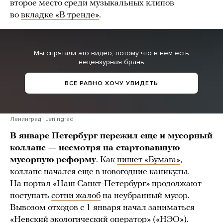
второе место среди музыкальных клипов
во
вкладке «В тренде»
.
Мы спрятали это видео, потому что в нем есть
нецензурная брань
ВСЕ РАВНО ХОЧУ УВИДЕТЬ
Ленинград | Leningrad
В январе Петербург пережил еще и мусорный
коллапс — несмотря на стартовавшую
мусорную реформу
. Как
пишет «Бумага»
,
коллапс начался еще в новогодние каникулы.
На портал «Наш Санкт-Петербург» продолжают
поступать
сотни жалоб
на неубранный мусор.
Вывозом отходов с 1 января начал заниматься
«Невский экологический оператор» («НЭО»).