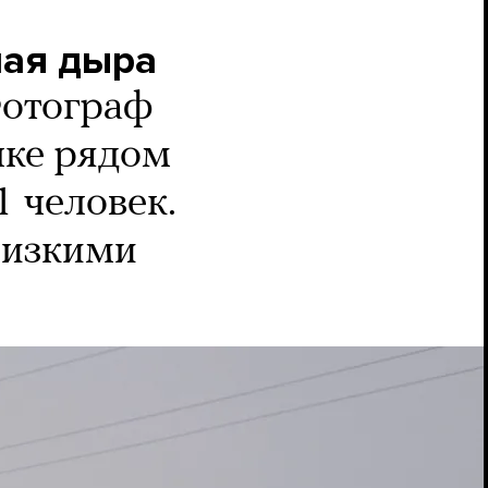
ная дыра
отограф
лке рядом
1 человек.
лизкими