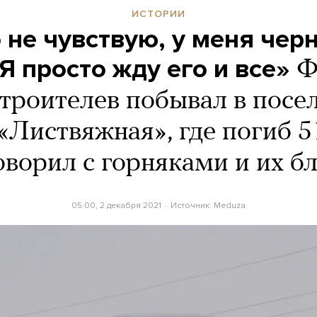
ИСТОРИИ
 не чувствую, у меня чер
 Я просто жду его и все»
Ф
троителев побывал в посе
«Листвяжная», где погиб 5
оворил с горняками и их б
05:00, 2 декабря 2021
Источник:
Meduza