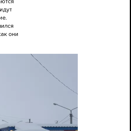
аются
 идут
ие.
вился
как они