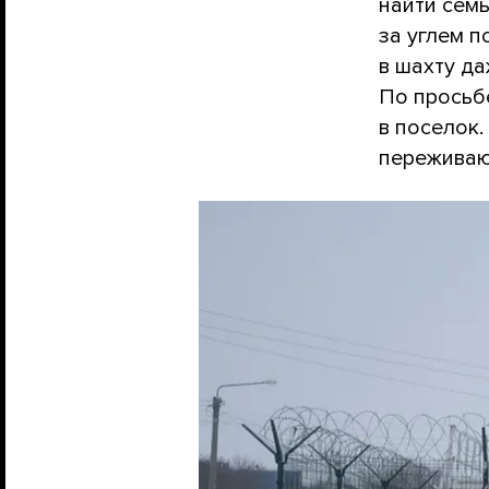
найти сем
за углем 
в шахту да
По просьб
в поселок.
переживаю