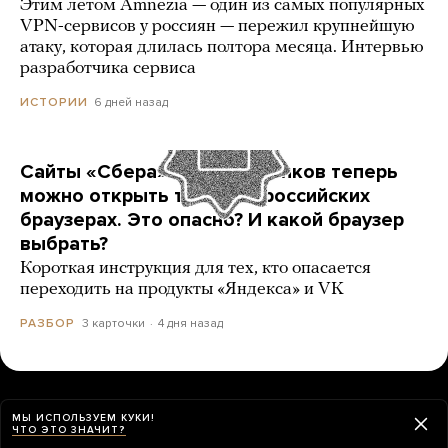
Этим летом Amnezia — один из самых популярных
VPN-сервисов у россиян — пережил крупнейшую
атаку, которая длилась полтора месяца. Интервью
разработчика сервиса
6 дней назад
ИСТОРИИ
Сайты «Сбера» и других банков теперь
можно открыть только в российских
браузерах. Это опасно? И какой браузер
выбрать?
Короткая инструкция для тех, кто опасается
переходить на продукты «Яндекса» и VK
3 карточки
4 дня назад
РАЗБОР
ЕЩЕ НОВОСТИ
МЫ ИСПОЛЬЗУЕМ КУКИ!
ЧТО ЭТО ЗНАЧИТ?