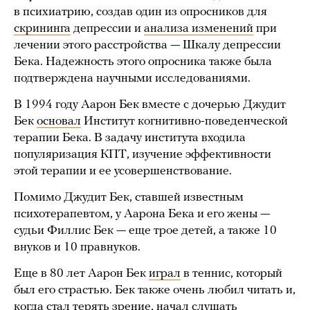
в психиатрию, создав один из опросников для
скрининга
депрессии и
анализа изменений
при
лечении этого расстройства — Шкалу депрессии
Бека. Надежность этого опросника также была
подтверждена научными исследованиями.
В 1994 году Аарон Бек вместе с дочерью Джудит
Бек
основал
Институт когнитивно-поведенческой
терапии Бека. В задачу института входила
популяризация КПТ, изучение эффективности
этой терапии и ее усовершенствование.
Помимо Джудит Бек, ставшей известным
психотерапевтом, у Аарона Бека и его жены —
судьи Филлис Бек — еще трое детей, а также 10
внуков и 10 правнуков.
Еще в 80 лет Аарон Бек
играл
в теннис, который
был его страстью. Бек также очень любил читать и,
когда стал терять зрение, начал слушать