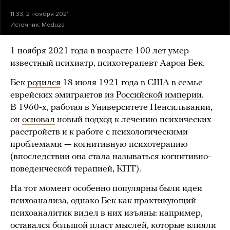
11:33, 2 ноября 2021
Источник:
Meduza
1 ноября 2021 года в возрасте 100 лет умер
известный психиатр, психотерапевт Аарон Бек.
Бек
родился
18 июля 1921 года в США в семье
еврейских эмигрантов
из Российской империи
.
В 1960-х, работая в Университете Пенсильвании,
он
основал
новый подход к лечению психических
расстройств и к работе с психологическими
проблемами — когнитивную психотерапию
(впоследствии она стала называться когнитивно-
поведенческой терапией, КПТ).
На тот момент особенно популярны были идеи
психоанализа, однако Бек как практикующий
психоаналитик
видел
в них изъяны: например,
оставался большой пласт мыслей, которые влияли