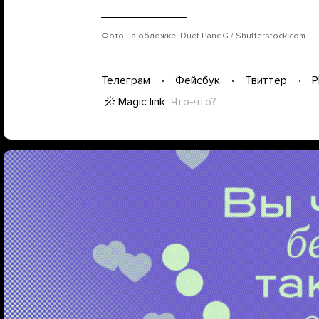
Фото на обложке: Duet PandG / Shutterstock.com
Телеграм
Фейсбук
Твиттер
P
Magic link
Что-что?