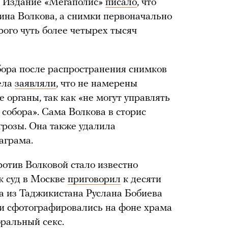
я. Издание «Мегаполис»
писало
, что
ина Волкова, а снимки первоначально
орого чуть более четырех тысяч
бора после распространения снимков
ела
заявляли
, что не намерены
органы, так как «не могут управлять
 собора». Сама Волкова в сторис
угрозы. Она также удалила
аграма.
ротив Волковой стало известно
к суд в Москве
приговорил
к десяти
а из Таджикистана Руслана Бобиева
ни сфотографировались на фоне храма
ральный секс.