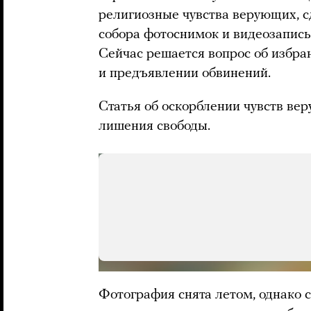
религиозные чувства верующих, 
собора фотоснимок и видеозапись
Сейчас решается вопрос об избра
и предъявлении обвинений.
Статья об оскорблении чувств ве
лишения свободы.
Мы спрятали это изо
может показаться ва
ВСЕ РАВНО
Фотография снята летом, однако