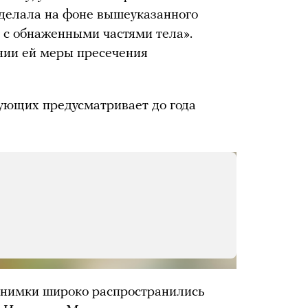
сделала на фоне вышеуказанного
 с обнаженными частями тела».
нии ей меры пресечения
рующих предусматривает до года
бражение, потому что оно
м неприятным или обидным
 ХОЧУ УВИДЕТЬ
 снимки широко распространились