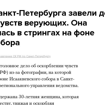
анкт-Петербурга завели 
чувств верующих. Она
ась в стрингах на фоне
обора
равление СК РФ по Санкт-Петербургу
головное дело об оскорблении чувств
РФ) из-за фотографии, на которой
фоне Исаакиевского собора в Санкт-
 регионального управления ведомства.
адержана 30-летняя женщина, которая
еству, унижая и оскорбляя