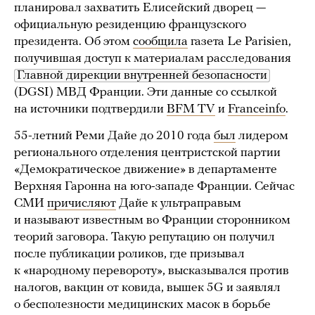
планировал захватить Елисейский дворец —
официальную резиденцию французского
президента. Об этом
сообщила
газета Le Parisien,
получившая доступ к материалам расследования
Главной дирекции внутренней безопасности
(DGSI) МВД Франции. Эти данные со ссылкой
на источники подтвердили
BFM TV
и
Franceinfo
.
55-летний Реми Дайе до 2010 года
был
лидером
регионального отделения центристской партии
«Демократическое движение» в департаменте
Верхняя Гаронна на юго-западе Франции. Сейчас
СМИ
причисляют
Дайе к ультраправым
и называют известным во Франции сторонником
теорий заговора. Такую репутацию он получил
после публикации роликов, где призывал
к «народному перевороту», высказывался против
налогов, вакцин от ковида, вышек 5G и заявлял
о бесполезности медицинских масок в борьбе