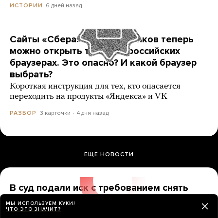
6 дней назад
ИСТОРИИ
Сайты «Сбера» и других банков теперь
можно открыть только в российских
браузерах. Это опасно? И какой браузер
выбрать?
Короткая инструкция для тех, кто опасается
переходить на продукты «Яндекса» и VK
3 карточки
4 дня назад
РАЗБОР
ЕЩЕ НОВОСТИ
В суд подали иск с требованием снять
«Яблоко» с выборов. А разве это еще
МЫ ИСПОЛЬЗУЕМ КУКИ!
можно сделать?
ЧТО ЭТО ЗНАЧИТ?