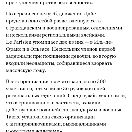
преступления против человечности».
По версии спецслужб, движение Дайе
представляло собой разветвленную сеть
с гражданским и военизированным отделениями
и несколькими региональными ячейками.
Le Parisien упоминает две из них — в Иль-де-
Франс и в Эльзасе. Нескольких членов первой
задержали при похищении девочки, во вторую
входили неонацисты,
собиравшиеся
взорвать
масонскую ложу.
Всего организация насчитывала около 300
участников, в том числе 36 руководителей
региональных отделений. Спецслужбы установили,
что в организацию, в частности, входили
действующие полицейские, жандармы и военные.
Также установлена связь организации
с антипрививочниками, выживальщиками
и
«желтыми жилетами»
.