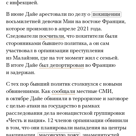
с инфекцией.
В июне Дайе арестовали по делу о
похищении
восьмилетней девочки Мии на востоке Франции,
которое произошло в апреле 2021 года.
Следователи
посчитали
, что похитители были
сторонниками бывшего политика, а он сам
участвовал в организации преступления
из Малайзии, где на тот момент жил с семьей.
В итоге Дайе
был депортирован
во Францию
и задержан.
С тех пор бывший политик столкнулся с новыми
обвинениями. Как
сообщали
местные СМИ,
в октябре Дайе обвинили в терроризме и заговоре
с целью атаки на государство в рамках
расследования дела неонацистской группировки
«Честь и нация». 12 членов организации обвинили
в том, что они планировали нападения на центры
вакцинации,
масонскую ложу
, знаменитостей