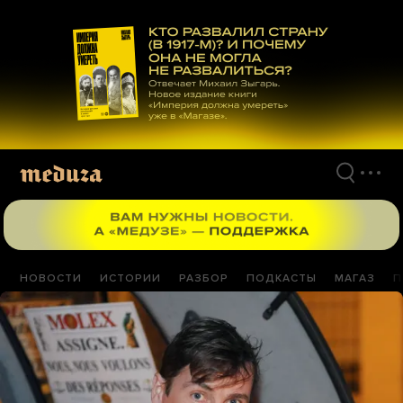
Перейти
к
материалам
НОВОСТИ
ИСТОРИИ
РАЗБОР
ПОДКАСТЫ
МАГАЗ
П