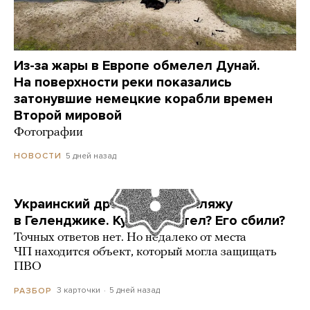
Из-за жары в Европе обмелел Дунай.
На поверхности реки показались
затонувшие немецкие корабли времен
Второй мировой
Фотографии
5 дней назад
НОВОСТИ
Украинский дрон попал по пляжу
в Геленджике. Куда он летел? Его сбили?
Точных ответов нет. Но недалеко от места
ЧП находится объект, который могла защищать
ПВО
3 карточки
5 дней назад
РАЗБОР