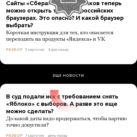
Сайты «Сбера» и других банков теперь
можно открыть только в российских
браузерах. Это опасно? И какой браузер
выбрать?
Короткая инструкция для тех, кто опасается
переходить на продукты «Яндекса» и VK
3 карточки
4 дня назад
РАЗБОР
ЕЩЕ НОВОСТИ
В суд подали иск с требованием снять
«Яблоко» с выборов. А разве это еще
можно сделать?
До какой даты надо продержаться, чтобы партию
точно допустили?
7 карточек
день назад
РАЗБОР