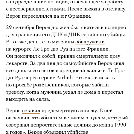
в подразделение полиции, отвечающее за работу
с несовершеннолетними. После выхода в отставку
Веров переселился на юг Франции.
29 сентября Веров должен был явиться в полицию
для сравнения его ДНК и ДНК серийного убийцы.
В тот же день тело мужчины
обнаружили
на курорте Ле Гро-дю-Руа на юге Франции.
Он покончил с собой, приняв смертельную дозу
лекарств. За два дня до самоубийства Веров снял
все деньги со счетов и арендовал жилье в Ле Гро-
дю-Руа через сервис Airbnb. Его стали искать
по просьбе родственников, которые забили
тревогу, когда мужчина уехал из дома и перестал
выходить на связь.
Веров
оставил
предсмертную записку. В ней
он заявил, что «был тем великим злодеем, который
совершал непростительные деяния до конца 1990-
х годов». Веров
объяснил
убийства