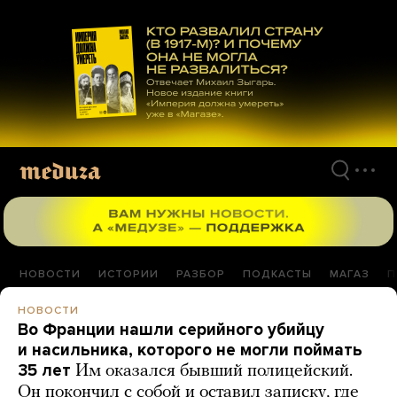
Перейти
к
материалам
НОВОСТИ
ИСТОРИИ
РАЗБОР
ПОДКАСТЫ
МАГАЗ
П
НОВОСТИ
Во Франции нашли серийного убийцу
и насильника, которого не могли поймать
35 лет
Им оказался бывший полицейский.
Он покончил с собой и оставил записку, где