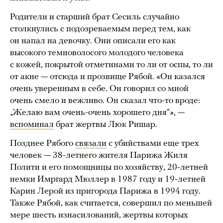
Родители и старший брат Сесиль случайно
столкнулись с подозреваемым перед тем, как
он напал на девочку. Они описали его как
высокого темноволосого молодого человека
с кожей, покрытой отметинами то ли от оспы, то ли
от акне — отсюда и прозвище Рябой. «Он казался
очень уверенным в себе. Он говорил со мной
очень смело и вежливо. Он сказал что-то вроде:
„Желаю вам очень-очень хорошего дня“», —
вспоминал
брат жертвы Люк Ришар.
Позднее Рябого
связали
с убийствами еще трех
человек — 38-летнего жителя Парижа Жиля
Полити и его помощницы по хозяйству, 20-летней
немки Имргард Мюллер в 1987 году и 19-летней
Карин Лерой из пригорода Парижа в 1994 году.
Также Рябой, как считается, совершил по меньшей
мере шесть изнасилований, жертвы которых