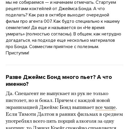
мы не собираемся — и начинаем отмечать. Стартуем
рецептами коктейлей от Джеймса Бонда. А что
поделать? Как раз в октябре выходит очередной
фильм про агента 007. Как будто специально к нашему
семилетию! Да еще и называется он «Не время
умирать» (полностью согласны). В общем, как нетрудно
догадаться, на подходе еще несколько материалов
про Бонда. Совместим приятное с полезным.
Приступим!
Разве Джеймс Бонд много пьет? А что
именно?
Да. Cпецагент не выпускает из рук не только
пистолет, но и бокал. Причем с каждой новой
экранизацией Джеймс Бонд выпивает
все чаще
.
Если Тимоти Далтон в ранних фильмах в среднем
употреблял всего пять порций алкоголя за одну
картину, то Дэниэл Крейг спокойно справляется