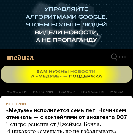
Перейти
к
материалам
НОВОСТИ
ИСТОРИИ
РАЗБОР
ПОДКАСТЫ
МАГАЗ
П
ИСТОРИИ
«Медузе» исполняется семь лет! Начинаем
отмечать — с коктейлями от иноагента 007
Четыре рецепта от Джеймса Бонда.
И никакого «смешать, но не взбалтывать»