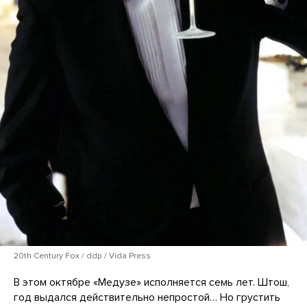
20th Century Fox / ddp / Vida Press
В этом октябре «Медузе» исполняется семь лет. Штош,
год выдался действительно непростой… Но грустить