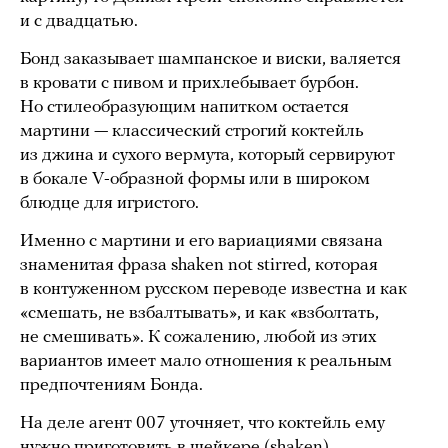
и с двадцатью.
Бонд заказывает шампанское и виски, валяется
в кровати с пивом и прихлебывает бурбон.
Но стилеобразующим напитком остается
мартини — классический строгий коктейль
из джина и сухого вермута, который сервируют
в бокале V-образной формы или в широком
блюдце для игристого.
Именно с мартини и его вариациями связана
знаменитая фраза shaken not stirred, которая
в контуженном русском переводе известна и как
«смешать, не взбалтывать», и как «взболтать,
не смешивать». К сожалению, любой из этих
вариантов имеет мало отношения к реальным
предпочтениям Бонда.
На деле агент 007 уточняет, что коктейль ему
нужно приготовить в шейкере (shaken),