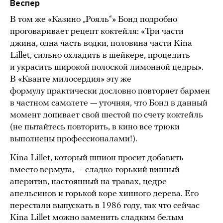
Веспер
В том же «Казино „Рояль“» Бонд подробно
проговаривает рецепт коктейля: «Три части
джина, одна часть водки, половина части Kina
Lillet, сильно охладить в шейкере, процедить
и украсить широкой полоской лимонной цедры».
В «Кванте милосердия» эту же
формулу практически дословно повторяет бармен
в частном самолете — уточняя, что Бонд в данный
момент допивает свой шестой по счету коктейль
(не пытайтесь повторить, в кино все трюки
выполнены профессионалами!).
Kina Lillet, который шпион просит добавить
вместо вермута, — сладко-горький винный
аперитив, настоянный на травах, цедре
апельсинов и горькой коре хинного дерева. Его
перестали выпускать в 1986 году, так что сейчас
Kina Lillet можно заменить сладким белым