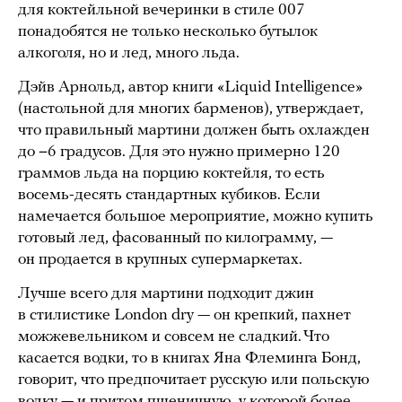
для коктейльной вечеринки в стиле 007
понадобятся не только несколько бутылок
алкоголя, но и лед, много льда.
Дэйв Арнольд, автор книги «Liquid Intelligence»
(настольной для многих барменов), утверждает,
что правильный мартини должен быть охлажден
до −6 градусов. Для это нужно примерно 120
граммов льда на порцию коктейля, то есть
восемь-десять стандартных кубиков. Если
намечается большое мероприятие, можно купить
готовый лед, фасованный по килограмму, —
он продается в крупных супермаркетах.
Лучше всего для мартини подходит джин
в стилистике London dry — он крепкий, пахнет
можжевельником и совсем не сладкий. Что
касается водки, то в книгах Яна Флеминга Бонд,
говорит, что предпочитает русскую или польскую
водку — и притом пшеничную, у которой более