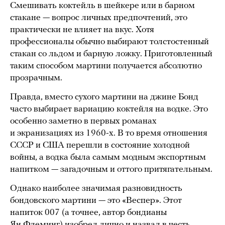
Смешивать коктейль в шейкере или в барном
стакане — вопрос личных предпочтений, это
практически не влияет на вкус. Хотя
профессионалы обычно выбирают толстостенный
стакан со льдом и барную ложку. Приготовленный
таким способом мартини получается абсолютно
прозрачным.
Правда, вместо сухого мартини на джине Бонд
часто выбирает вариацию коктейля на водке. Это
особенно заметно в первых романах
и экранизациях из 1960-х. В то время отношения
СССР и США перешли в состояние холодной
войны, а водка была самым модным экспортным
напитком — загадочным и оттого притягательным.
Однако наиболее значимая разновидность
бондовского мартини — это «Веспер». Этот
напиток 007 (а точнее, автор бондианы
Ян Флеминг) изобрел лично и назвал в честь