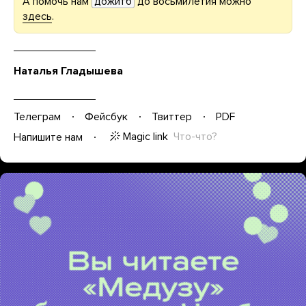
А помочь нам
дожитб
до восьмилетия можно
здесь
.
Наталья Гладышева
Телеграм
Фейсбук
Твиттер
PDF
Magic link
Что-что?
Напишите нам