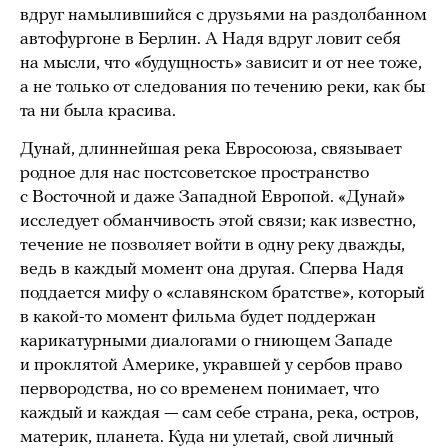
вдруг намылившийся с друзьями на раздолбанном
автофургоне в Берлин. А Надя вдруг ловит себя
на мысли, что «будущность» зависит и от нее тоже,
а не только от следования по течению реки, как бы
та ни была красива.
Дунай, длиннейшая река Евросоюза, связывает
родное для нас постсоветское пространство
с Восточной и даже Западной Европой. «Дунай»
исследует обманчивость этой связи; как известно,
течение не позволяет войти в одну реку дважды,
ведь в каждый момент она другая. Сперва Надя
поддается мифу о «славянском братстве», который
в какой-то момент фильма будет поддержан
карикатурными диалогами о гниющем Западе
и проклятой Америке, укравшей у сербов право
первородства, но со временем понимает, что
каждый и каждая — сам себе страна, река, остров,
материк, планета. Куда ни улетай, свой личный