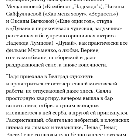
Мещаниновой («Комбинат „Надежда“»), Нигины
Сайфуллаевой («Как меня зовут», «Верность»)
и Оксаны Бычковой («Еще один год», откуда
в «Дунай» и перекочевала чудесная, задумчиво-
рассеянная и безупречно органичная актриса
Надежда Лумпова). «Дунай», как практически все
фильмы Мульменко, о любви. Вернее,
о ее самообмане, необоримой и даже
раздражающей силе, а также конечности.
Надя приехала в Белград отдохнуть
и проветриться от осточертевшей московской
работы, не отпускающей даже здесь. Сняла
просторную квартиру, вечером вышла в бар
выпить пива, отбрила одним взглядом
клеившегося к ней серба, а другой ей приглянулся.
Расхристанный, обаятельно небритый, в клоунских
штанах на лямках и тельняшке, Неша (Ненад
Васич) еще со школы худо-бедно владеет русским.