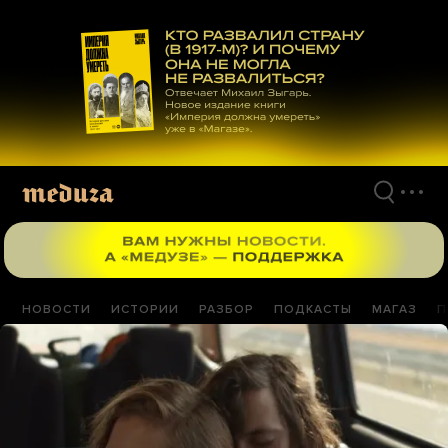
Перейти
к
материалам
НОВОСТИ
ИСТОРИИ
РАЗБОР
ПОДКАСТЫ
МАГАЗ
П