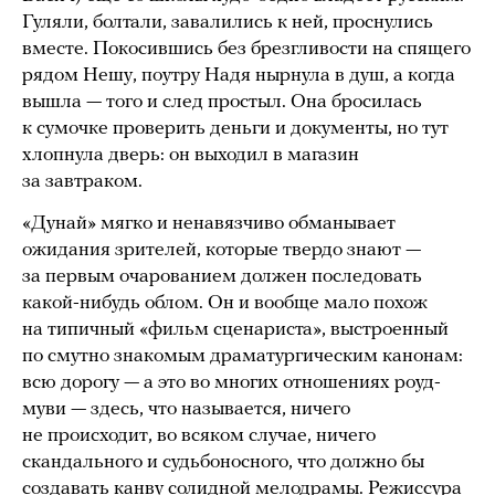
Гуляли, болтали, завалились к ней, проснулись
вместе. Покосившись без брезгливости на спящего
рядом Нешу, поутру Надя нырнула в душ, а когда
вышла — того и след простыл. Она бросилась
к сумочке проверить деньги и документы, но тут
хлопнула дверь: он выходил в магазин
за завтраком.
«Дунай» мягко и ненавязчиво обманывает
ожидания зрителей, которые твердо знают —
за первым очарованием должен последовать
какой-нибудь облом. Он и вообще мало похож
на типичный «фильм сценариста», выстроенный
по смутно знакомым драматургическим канонам:
всю дорогу — а это во многих отношениях роуд-
муви — здесь, что называется, ничего
не происходит, во всяком случае, ничего
скандального и судьбоносного, что должно бы
создавать канву солидной мелодрамы. Режиссура