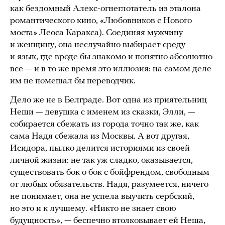
как бездомный Алекс-огнеглотатель из эталона
романтического кино, «Любовников с Нового
моста» Леоса Каракса). Соединяя мужчину
и женщину, она неслучайно выбирает среду
и язык, где вроде бы знакомо и понятно абсолютно
все — и в то же время это иллюзия: на самом деле
им не помешал бы переводчик.
Дело же не в Белграде. Вот одна из приятельниц
Неши — девушка с именем из сказки, Элли, —
собирается сбежать из города точно так же, как
сама Надя сбежала из Москвы. А вот другая,
Исидора, пылко делится историями из своей
личной жизни: не так уж сладко, оказывается,
существовать бок о бок с бойфрендом, свободным
от любых обязательств. Надя, разумеется, ничего
не понимает, она не успела выучить сербский,
но это и к лучшему. «Никто не знает свою
будущность», — беспечно втолковывает ей Неша,