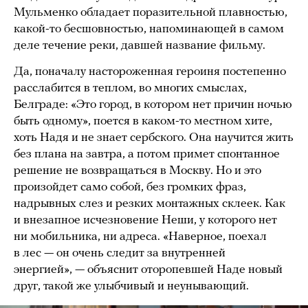
Мульменко обладает поразительной плавностью,
какой-то бесшовностью, напоминающей в самом
деле течение реки, давшей название фильму.
Да, поначалу настороженная героиня постепенно
расслабится в теплом, во многих смыслах,
Белграде: «Это город, в котором нет причин ночью
быть одному», поется в каком-то местном хите,
хоть Надя и не знает сербского. Она научится жить
без плана на завтра, а потом примет спонтанное
решение не возвращаться в Москву. Но и это
произойдет само собой, без громких фраз,
надрывных слез и резких монтажных склеек. Как
и внезапное исчезновение Неши, у которого нет
ни мобильника, ни адреса. «Наверное, поехал
в лес — он очень следит за внутренней
энергией», — объяснит оторопевшей Наде новый
друг, такой же улыбчивый и неунывающий.