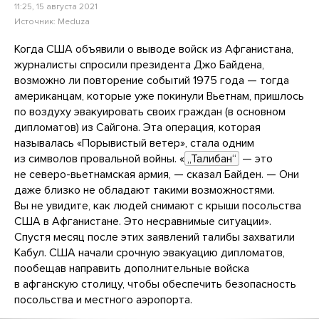
11:25, 15 августа 2021
Источник:
Meduza
Когда США объявили о выводе войск из Афганистана,
журналисты спросили президента Джо Байдена,
возможно ли повторение событий 1975 года — тогда
американцам, которые уже покинули Вьетнам, пришлось
по воздуху эвакуировать своих граждан (в основном
дипломатов) из Сайгона. Эта операция, которая
называлась «Порывистый ветер», стала одним
из символов провальной войны. «
„Талибан“
— это
не северо-вьетнамская армия, — сказал Байден. — Они
даже близко не обладают такими возможностями.
Вы не увидите, как людей снимают с крыши посольства
США в Афганистане. Это несравнимые ситуации».
Спустя месяц после этих заявлений талибы захватили
Кабул. США начали срочную эвакуацию дипломатов,
пообещав направить дополнительные войска
в афганскую столицу, чтобы обеспечить безопасность
посольства и местного аэропорта.