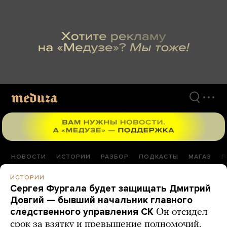
Перейти
к
материалам
НОВОСТИ
ИСТОРИИ
РАЗБОР
ПОДКАСТЫ
МАГАЗ
П
ИСТОРИИ
Сергея Фургала будет защищать Дмитрий
Довгий — бывший начальник главного
следственного управления СК
Он отсидел
срок за взятку и превышение полномочий.