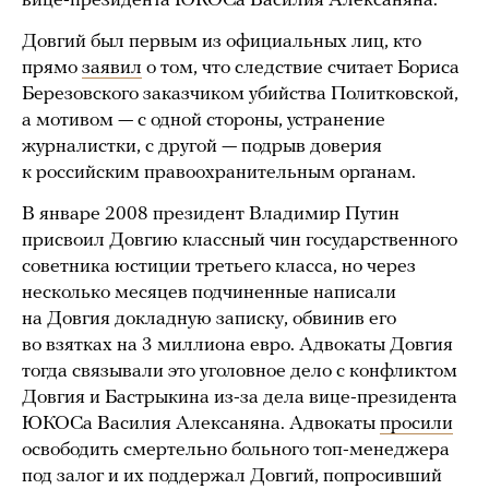
вице-президента ЮКОСа Василия Алексаняна.
Довгий был первым из официальных лиц, кто
прямо
заявил
о том, что следствие считает Бориса
Березовского заказчиком убийства Политковской,
а мотивом — с одной стороны, устранение
журналистки, с другой — подрыв доверия
к российским правоохранительным органам.
В январе 2008 президент Владимир Путин
присвоил Довгию классный чин государственного
советника юстиции третьего класса, но через
несколько месяцев подчиненные написали
на Довгия докладную записку, обвинив его
во взятках на 3 миллиона евро. Адвокаты Довгия
тогда связывали это уголовное дело с конфликтом
Довгия и Бастрыкина из-за дела вице-президента
ЮКОСа Василия Алексаняна. Адвокаты
просили
освободить смертельно больного топ-менеджера
под залог и их поддержал Довгий, попросивший