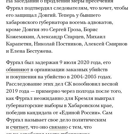
На заседании о продлении меры пресечения
Фургал подтвердил следователям, что хочет, чтобы
его защищал Довгий. Теперь у бывшего
хабаровского губернатора восемь адвокатов,
кроме Довгия это Сергей Гроза, Борис
Кожемякин, Александр Старцев, Михаил
Карапетян, Николай Постников, Алексей Смирнов
и Елена Бестужева.
Фургал был задержан 9 июля 2020 года, его
обвиняют
в организации заказных убийств
и покушения на убийство в 2004-2005 годах.
Расследование этих дел СК возобновил весной
2019 года — примерно через полгода после того,
как Фургал неожиданно для Кремля выиграл
губернаторские выборы в Хабаровском крае,
победив кандидата от «Единой России». Сам
Фургал называет свое дело политическим
и
считает
, что оно
связано
с тем, что