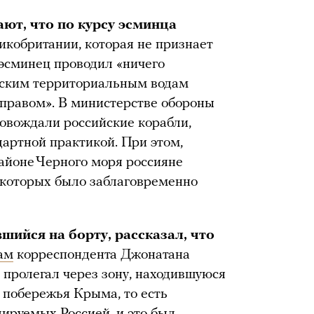
ют, что по курсу эсминца
кобритании, которая не признает
эсминец проводил «ничего
нским территориальным водам
правом». В министерстве обороны
ровождали российские корабли,
ндартной практикой. При этом,
районе Черного моря россияне
о которых было заблаговременно
шийся на борту, рассказал, что
ам
корреспондента Джонатана
 пролегал через зону, находившуюся
 побережья Крыма, то есть
лируемых Россией, и это был