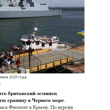
июня 2021 года
A
что британский эсминец
ую границу в Черном море
.
мыса Фиолент в Крыму. По
версии