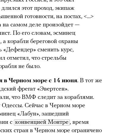
 длился этот проход, экипаж
ышенной готовности, на постах, <…>
ка на самом деле произойдет —
лист. По его словам, эсминец
, а корабли береговой охраны
ь «Дефендер» сменить курс,
Бил отметил, что стрельбы
орабля не было.
 в Черном море с 14 июня
. В тот же
дский фрегат «Эвертсен».
ли, что ВМФ следит за кораблями.
у Одессы. Сейчас в Черном море
сминец «Лабун», зашедший
вии с
конвенцией Монтре
, время
ских стран в Черном море ограничено