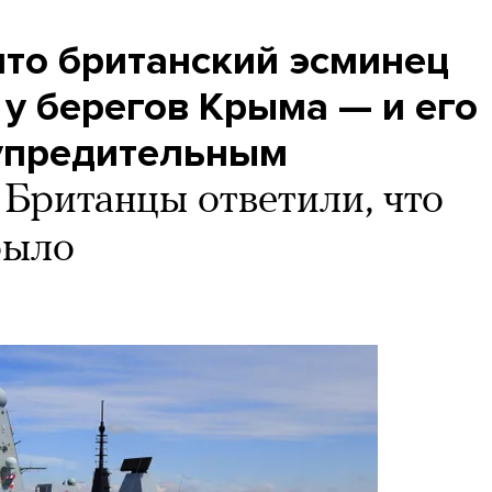
что британский эсминец
у берегов Крыма — и его
упредительным
Британцы ответили, что
было