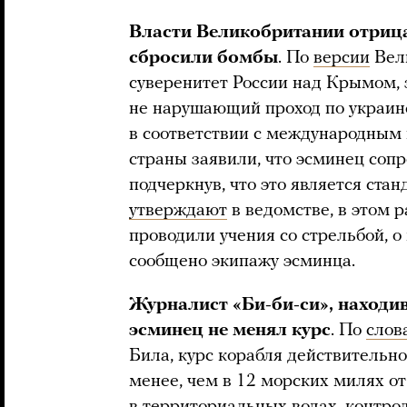
Власти Великобритании отрица
сбросили бомбы
. По
версии
Вели
суверенитет России над Крымом, 
не нарушающий проход по украи
в соответствии с международным 
страны заявили, что эсминец соп
подчеркнув, что это является ста
утверждают
в ведомстве, в этом 
проводили учения со стрельбой, 
сообщено экипажу эсминца.
Журналист «Би-би-си», находив
эсминец не менял курс
. По
слов
Била, курс корабля действительно
менее, чем в 12 морских милях от
в территориальных водах, контро