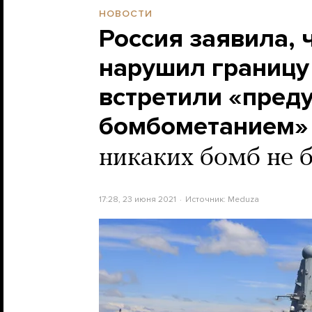
НОВОСТИ
Россия заявила, 
нарушил границу 
встретили «пред
бомбометанием»
никаких бомб не 
17:28, 23 июня 2021
Источник:
Meduza