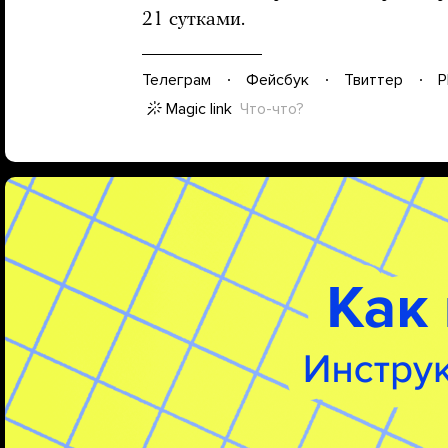
21 сутками.
Телеграм
Фейсбук
Твиттер
P
Magic link
Что-что?