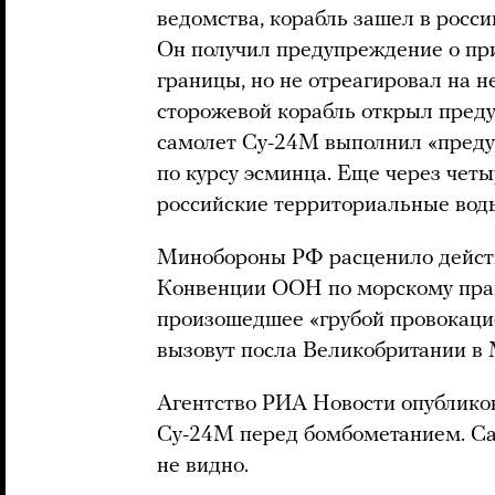
ведомства, корабль зашел в росс
Он получил предупреждение о пр
границы, но не отреагировал на н
сторожевой корабль открыл преду
самолет Су-24М выполнил «пред
по курсу эсминца. Еще через чет
российские территориальные вод
Минобороны РФ расценило дейст
Конвенции ООН по морскому пра
произошедшее «грубой провокацие
вызовут посла Великобритании в
Агентство РИА Новости опубликов
Су-24М перед бомбометанием. Са
не видно.