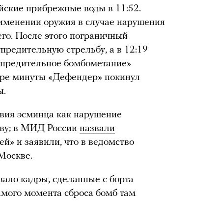
ийские прибрежные воды в 11:52.
именении оружия в случае нарушения
его. После этого пограничный
предительную стрельбу, а в 12:19
упредительное бомбометание»
ыре минуты «Дефендер» покинул
ы.
вия эсминца как нарушение
ву; в МИД России
назвали
й» и заявили, что в ведомство
 Москве.
ало кадры, сделанные с борта
мого момента сброса бомб там