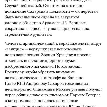
арестованная за распространение самиздата.
Случай небывалый. Ответом на это стало
понижение Сахарова в должности — он перестал
быть начальником отдела на закрытом
ядерном объекте в Арзамасе-16. Зарплата
сократилась вдвое. Научная карьера начала
стремительно рушиться.
Человек, принадлежащий к верхушке элиты, вдруг
«зачудил» — вертушку стал использовать
не по назначению. Звонил Хрущеву и просил
отменить испытание ядерного оружия,
изобретенного им самим. Потом звонил
Брежневу, чтобы обратить внимание
на экологическую катастрофу на Байкале.
Главе КГБ Андропову Сахаров тоже звонил
неоднократно. Однажды в Москве ученый получил
через общих знакомых письмо от Ларисы Богораз,
в котором она жаловалась на тяжелые
условия содержания своего мужа Юлия Даниэля.