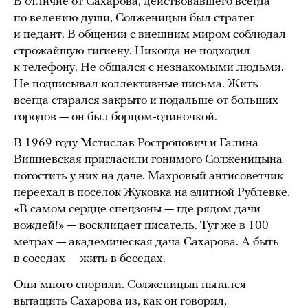
В отличие от Сахарова, действовавшего всегда
по велению души, Солженицын был стратег
и педант. В общении с внешним миром соблюдал
строжайшую гигиену. Никогда не подходил
к телефону. Не общался с незнакомыми людьми.
Не подписывал коллективные письма. Жить
всегда старался закрыто и подальше от больших
городов — он был борцом-одиночкой.
В 1969 году Мстислав Ростропович и Галина
Вишневская пригласили гонимого Солженицына
погостить у них на даче. Махровый антисоветчик
переехал в поселок Жуковка на элитной Рублевке.
«В самом сердце спецзоны — где рядом дачи
вождей!» — восклицает писатель. Тут же в 100
метрах — академическая дача Сахарова. А быть
в соседах — жить в беседах.
Они много спорили. Солженицын пытался
вытащить Сахарова из, как он говорил,