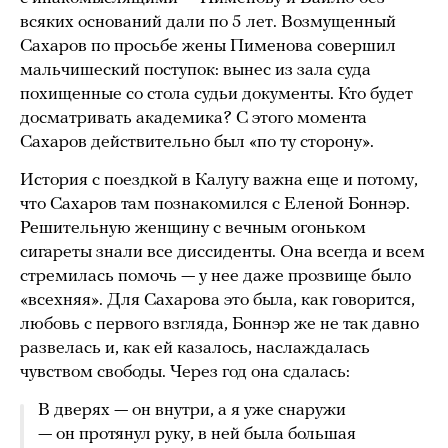
всяких оснований дали по 5 лет. Возмущенный
Сахаров по просьбе жены Пименова совершил
мальчишеский поступок: вынес из зала суда
похищенные со стола судьи документы. Кто будет
досматривать академика? С этого момента
Сахаров действительно был «по ту сторону».
История с поездкой в Калугу важна еще и потому,
что Сахаров там познакомился с Еленой Боннэр.
Решительную женщину с вечным огоньком
сигареты знали все диссиденты. Она всегда и всем
стремилась помочь — у нее даже прозвище было
«всехняя». Для Сахарова это была, как говорится,
любовь с первого взгляда, Боннэр же не так давно
развелась и, как ей казалось, наслаждалась
чувством свободы. Через год она сдалась:
В дверях — он внутри, а я уже снаружи
— он протянул руку, в ней была большая