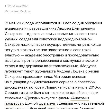
13:01, 21 мая 2021
Источник:
Meduza
21 мая 2021 года исполняется 100 лет со дня рождения
академика и правозащитника Андрея Дмитриевича
Сахарова — одного из самых знаменитых советских
ученых, создателя советской водородной бомбы.
Сахаров лишился всех государственных наград, когда
вступил в открытое противостояние с советской
властью — академик бесстрашно и последовательно
выступал против репрессивного коммунистического
строя и поддерживал политзаключенных. «Медуза»
публикует текст журналиста Андрея Лошака о жизни
Сахарова-правозащитника. Материал основан
на сценарии документального сериала о советских
диссидентах, который Лошак написал в начале 2010-х.
Сериал так и не был снят; только по одной его части
телеканал «Дождь» выпустил фильм
«Анатомия
процесса»
. Другой
фрагмент
сценария — о карательной
психиатрии — был опубликован проектом Arzamas.