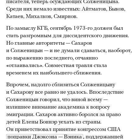
писателя, теперь осуждающих Солженицына.
Среди них немало известных: Айтматов, Быков,
Катаев, Михалков, Смирнов.
По замыслу КГБ, сентябрь 1973-го должен был
стать разгромным для диссидентского движения.
Но главные авторитеты — Сахаров
и Солженицын — и не думали сдаваться, наоборот,
по выражению последнего, отчаянно
«отлаивались». Совместная травля стала
временем их наибольшего сближения.
Впрочем, надолго сблизиться Солженицыну
и Сахарову все равно не удалось. Впоследствие
Солженицын говорил, что виной всему —
излишнее внимание академика к вопросу
эмиграции. Сахаров активно боролся за право
детей Елены Боннэр уехать из страны.
Он приветствовал принятие конгрессом США
поправки Джэксона — Вэника
, поддержавшей