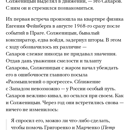
Солженицын выделял в движении, — это Сахаров.
С ним он и стремился познакомиться.
Их первая встреча произошла на квартире физика
Евгения Фейнберга в августе 1968-го сразу после
событий в Праге. Солженицын, бывалый
конспиратор, едва войдя, задернул шторы. В этом
с ходу обозначилось их различие —
Сахаров слежке никогда не придавал значения.
Отдав дань уважения смелости и таланту
Сахарова, Солженицын с жаром начал убеждать
его в ошибочности главного посыла
«Размышлений о прогрессе». Сближение
с Западом невозможно — у России особый путь.
Сахаров вежливо кивал, но остался при своем. Как
и Солженицын. Через год они встретились снова —
ничего не изменилось:
Я спросил его, можно ли что-либо сделать,
чтобы помочь Григоренко и Марченко (
Петр