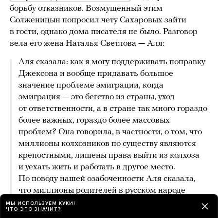
борьбу отказников. Возмущенный этим
Солженицын попросил чету Сахаровых зайти
в гости, однако дома писателя не было. Разговор
вела его жена Наталья Светлова — Аля:
Аля сказала: как я могу поддерживать поправку
Джексона и вообще придавать большое
значение проблеме эмиграции, когда
эмиграция — это бегство из страны, уход
от ответственности, а в стране так много гораздо
более важных, гораздо более массовых
проблем? Она говорила, в частности, о том, что
миллионы колхозников по существу являются
крепостными, лишены права выйти из колхоза
и уехать жить и работать в другое место.
По поводу нашей озабоченности Аля сказала,
что миллионы родителей в русском народе
лишены возможности дать своим детям вообще
МЫ ИСПОЛЬЗУЕМ КУКИ!
ЧТО ЭТО ЗНАЧИТ?
какое-либо образование. Возмущенная