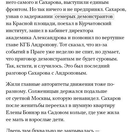
него самого и Сахарова, выступили единым
фронтом. Но так ничего и не предпринял. Сахаров,
узнав о задержании
семерых демонстрантов
на Красной площади, поехал в Курчатовский
институт, зашел в кабинет директора
академика Александрова и позвонил по вертушке
главе КГБ Андропову. Тот сказал, что из-за
событий в Праге уже неделю не спит, но думает,
что приговор демонстрантам не будет суровым.
Так, кстати, и случилось. Это был последний
разговор Сахарова с Андроповым.
Жили главные авторитеты движения тоже по-
разному. Солженицын держался подальше
от суетной Москвы, которую ненавидел. Сахаров
после женитьбы переехал в шумную квартиру
Елены Боннэр на Садовом кольце, где уже жила
ее мать и взрослые дети.
Дверь там буквально не закрывалась —