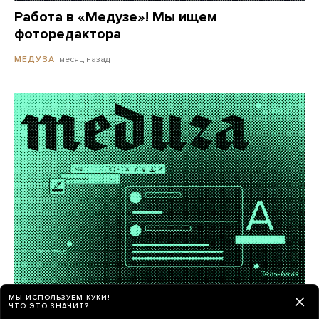
Работа в «Медузе»! Мы ищем
фоторедактора
месяц назад
МЕДУЗА
МЫ ИСПОЛЬЗУЕМ КУКИ!
«Медуза» ищет внештатных авторов
ЧТО ЭТО ЗНАЧИТ?