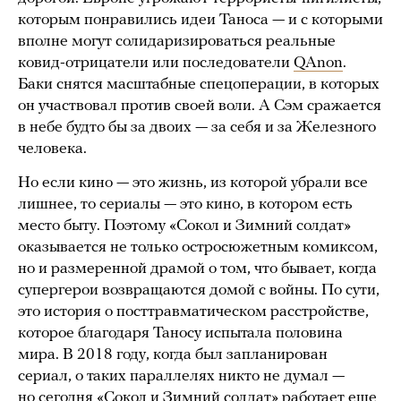
которым понравились идеи Таноса — и с которыми
вполне могут солидаризироваться реальные
ковид-отрицатели или последователи
QAnon
.
Баки снятся масштабные спецоперации, в которых
он участвовал против своей воли. А Сэм сражается
в небе будто бы за двоих — за себя и за Железного
человека.
Но если кино — это жизнь, из которой убрали все
лишнее, то сериалы — это кино, в котором есть
место быту. Поэтому «Сокол и Зимний солдат»
оказывается не только остросюжетным комиксом,
но и размеренной драмой о том, что бывает, когда
супергерои возвращаются домой с войны. По сути,
это история о посттравматическом расстройстве,
которое благодаря Таносу испытала половина
мира. В 2018 году, когда был запланирован
сериал, о таких параллелях никто не думал —
но сегодня «Сокол и Зимний солдат» работает еще