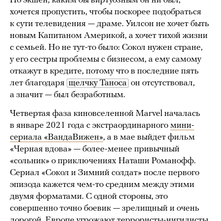
Но экшен, каким бы виртуозным он ни был,
хочется пропустить, чтобы поскорее подобраться
к сути телевидения — драме. Уилсон не хочет быть
новым Капитаном Америкой, а хочет тихой жизни
с семьей. Но не тут-то было: Сокол нужен стране,
у его сестры проблемы с бизнесом, а ему самому
откажут в кредите, потому что в последние пять
лет благодаря
щелчку Таноса
он отсутствовал,
а значит — был безработным.
Четвертая фаза киновселенной Marvel началась
в январе 2021 года с экстраординарного
мини-
сериала «ВандаВижен»
, а в мае выйдет фильм
«Черная вдова» — более-менее привычный
«сольник» о приключениях Наташи Романофф.
Сериал «Сокол и Зимний солдат» после первого
эпизода кажется чем-то средним между этими
двумя форматами. С одной стороны, это
совершенно точно боевик — зрелищный и очень
дорогой. Европе угрожают террористы-нигилисты,