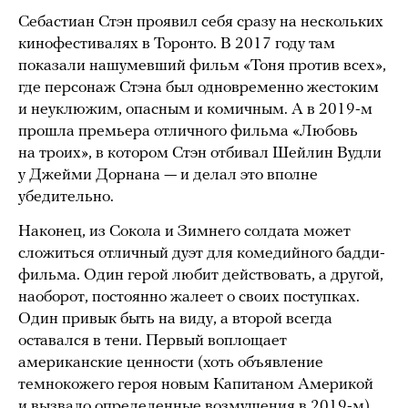
Себастиан Стэн проявил себя сразу на нескольких
кинофестивалях в Торонто. В 2017 году там
показали нашумевший фильм «Тоня против всех»,
где персонаж Стэна был одновременно жестоким
и неуклюжим, опасным и комичным. А в 2019-м
прошла премьера отличного фильма «Любовь
на троих», в котором Стэн отбивал Шейлин Вудли
у Джейми Дорнана — и делал это вполне
убедительно.
Наконец, из Сокола и Зимнего солдата может
сложиться отличный дуэт для комедийного бадди-
фильма. Один герой любит действовать, а другой,
наоборот, постоянно жалеет о своих поступках.
Один привык быть на виду, а второй всегда
оставался в тени. Первый воплощает
американские ценности (хоть объявление
темнокожего героя новым Капитаном Америкой
и вызвало определенные возмущения в 2019-м),