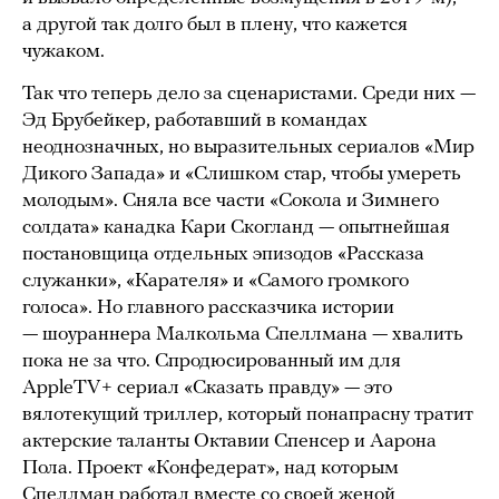
а другой так долго был в плену, что кажется
чужаком.
Так что теперь дело за сценаристами. Среди них —
Эд Брубейкер, работавший в командах
неоднозначных, но выразительных сериалов «Мир
Дикого Запада» и «Слишком стар, чтобы умереть
молодым». Сняла все части «Сокола и Зимнего
солдата» канадка Кари Скогланд — опытнейшая
постановщица отдельных эпизодов «Рассказа
служанки», «Карателя» и «Самого громкого
голоса». Но главного рассказчика истории
— шоураннера Малкольма Спеллмана — хвалить
пока не за что. Спродюсированный им для
AppleTV+ сериал «Сказать правду» — это
вялотекущий триллер, который понапрасну тратит
актерские таланты Октавии Спенсер и Аарона
Пола. Проект «Конфедерат», над которым
Спеллман работал вместе со своей женой