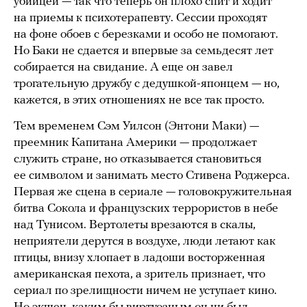
убийцей — так что теперь он плохо спит и ходит
на приемы к психотерапевту. Сессии проходят
на фоне обоев с березками и особо не помогают.
Но Баки не сдается и впервые за семьдесят лет
собирается на свидание. А еще он завел
трогательную дружбу с дедушкой-японцем — но,
кажется, в этих отношениях не все так просто.
Тем временем Сэм Уилсон (Энтони Маки) —
преемник Капитана Америки — продолжает
служить стране, но отказывается становиться
ее символом и занимать место Стивена Роджерса.
Первая же сцена в сериале — головокружительная
битва Сокола и французских террористов в небе
над Тунисом. Вертолеты врезаются в скалы,
неприятели дерутся в воздухе, люди летают как
птицы, внизу хлопает в ладоши восторженная
американская пехота, а зритель признает, что
сериал по зрелищности ничем не уступает кино.