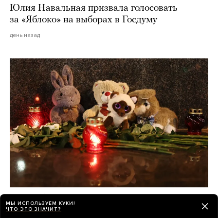
Юлия Навальная призвала голосовать
за «Яблоко» на выборах в Госдуму
день назад
О погибших при падении украинского
МЫ ИСПОЛЬЗУЕМ КУКИ!
дрона на пляж в Геленджике по-прежнему
ЧТО ЭТО ЗНАЧИТ?