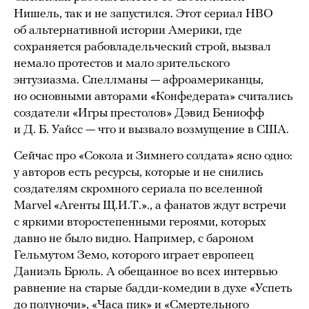
Нишель, так и не запустился. Этот сериал HBO
об альтернативной истории Америки, где
сохраняется рабовладельческий строй, вызвал
немало протестов и мало зрительского
энтузиазма. Спеллманы — афроамериканцы,
но основными авторами «Конфедерата» считались
создатели «Игры престолов» Дэвид Бениофф
и Д. Б. Уайсс — что и вызвало возмущение в США.
Сейчас про «Сокола и Зимнего солдата» ясно одно:
у авторов есть ресурсы, которые и не снились
создателям скромного сериала по вселенной
Marvel «Агенты Щ.И.Т.»., а фанатов ждут встречи
с яркими второстепенными героями, которых
давно не было видно. Например, с бароном
Гельмутом Земо, которого играет европеец
Даниэль Брюль. А обещанное во всех интервью
равнение на старые бадди-комедии в духе «Успеть
до полуночи», «Часа пик» и «Смертельного