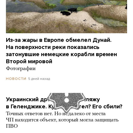
Из-за жары в Европе обмелел Дунай.
На поверхности реки показались
затонувшие немецкие корабли времен
Второй мировой
Фотографии
5 дней назад
НОВОСТИ
Украинский дрон попал по пляжу
в Геленджике. Куда он летел? Его сбили?
Точных ответов нет. Но недалеко от места
ЧП находится объект, который могла защищать
ПВО