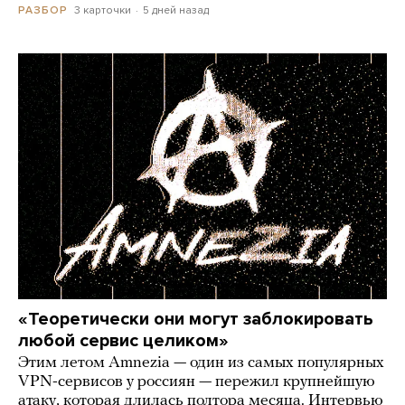
3 карточки
5 дней назад
РАЗБОР
«Теоретически они могут заблокировать
любой сервис целиком»
Этим летом Amnezia — один из самых популярных
VPN-сервисов у россиян — пережил крупнейшую
атаку, которая длилась полтора месяца. Интервью