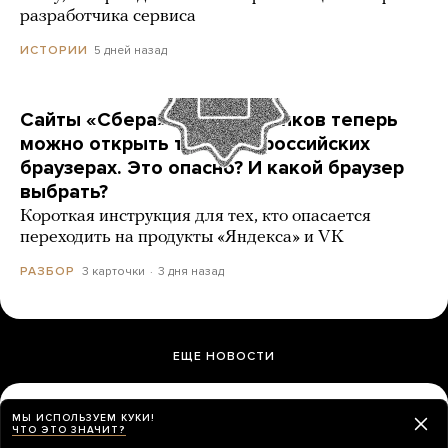
разработчика сервиса
5 дней назад
ИСТОРИИ
Сайты «Сбера» и других банков теперь
можно открыть только в российских
браузерах. Это опасно? И какой браузер
выбрать?
Короткая инструкция для тех, кто опасается
переходить на продукты «Яндекса» и VK
3 карточки
3 дня назад
РАЗБОР
ЕЩЕ НОВОСТИ
Продажи товаров военного назначения
МЫ ИСПОЛЬЗУЕМ КУКИ!
ЧТО ЭТО ЗНАЧИТ?
на Wildberries упали на 20-40% после атак