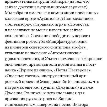
примечательных групп той поры (из тех, что
сейчас доступны в стриминговых сервисах).
Мы собрали вместе как композиции признанных
классиков вроде «Аукцыона», «Поп-механики»,
«Телевизора», «Странных игр» и «Ноля», так
и незаслуженно менее известных сейчас
коллективов. Среди них победитель первого
фестиваля рок-клуба «Мануфактура», одни
из пионеров советского синтипопа «Кофе»,
культовые панковские «Автоматические
удовлетворители», «Объект насмешек», «Народное
ополчение», представители новой волны и пост-
панка «Дурное влияние», «Петля Нестерова»,
«Опасные соседи», инструментальный арт-
роковый проект «Сезон дождей» (очень жаль, что
в стримах еще нет группы «Джунгли»!) и даже
Джоанна Стингрей, много сделавшая для
признания русского рока на Западе,
с англоязычным кавером на песню Виктора