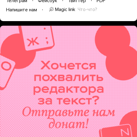
Телеграм
Фейсбук
Твиттер
PDF
Magic link
Что-что?
Напишите нам