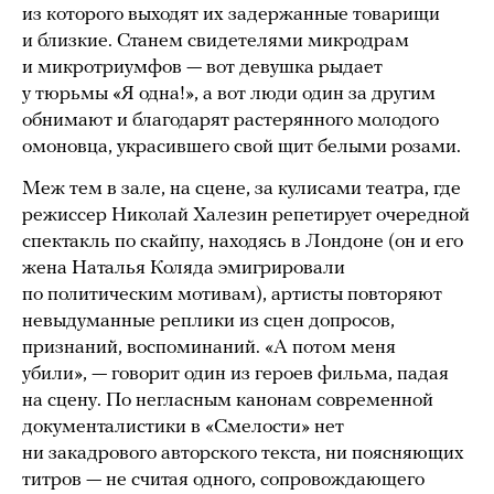
из которого выходят их задержанные товарищи
и близкие. Станем свидетелями микродрам
и микротриумфов — вот девушка рыдает
у тюрьмы «Я одна!», а вот люди один за другим
обнимают и благодарят растерянного молодого
омоновца, украсившего свой щит белыми розами.
Меж тем в зале, на сцене, за кулисами театра, где
режиссер Николай Халезин репетирует очередной
спектакль по скайпу, находясь в Лондоне (он и его
жена Наталья Коляда эмигрировали
по политическим мотивам), артисты повторяют
невыдуманные реплики из сцен допросов,
признаний, воспоминаний. «А потом меня
убили», — говорит один из героев фильма, падая
на сцену. По негласным канонам современной
документалистики в «Смелости» нет
ни закадрового авторского текста, ни поясняющих
титров — не считая одного, сопровождающего