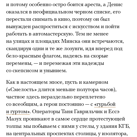
и потому особенно остро боится ареста, а Денис
оказался в неофициальном черном списке, его
перестали снимать в кино, поэтому он был
вынужден распроститься с искусством и пойти
работать в автомастерскую. Тем не менее
на улицах и площадях Минска они встречаются,
скандируя одни и те же лозунги, идя вперед под
бело-красным флагом, надеясь на скорые
перемены, — и перемежая эти надежды
со скепсисом и унынием.
Как в настоящем эпосе, пусть и камерном
(«Смелость» длится меньше полутора часов),
частное здесь нераздельно переплетено
со всеобщим, а герои постоянно — с
«гурьбой
и гуртом»
. Операторы Таня Гаврильчик и Ессэ
Мазух проникают в самое сердце протестующей
толпы: мы побываем с ними у стелы, у здания КГБ,
на центральных проспектах столицы, у изолятора,