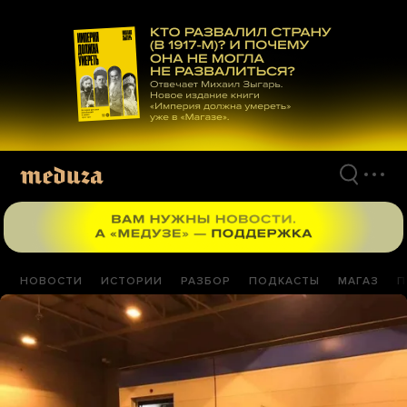
Перейти
к
материалам
НОВОСТИ
ИСТОРИИ
РАЗБОР
ПОДКАСТЫ
МАГАЗ
П