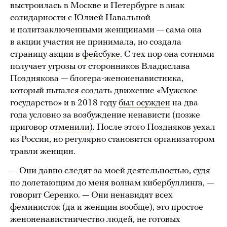
выстроилась в Москве и Петербурге в знак
солидарности с Юлией Навальной
и политзаключенными женщинами — сама она
в акции участия не принимала, но создала
страницу акции в
фейсбуке
. С тех пор она сотнями
получает угрозы от сторонников Владислава
Позднякова — блогера-женоненавистника,
который пытался создать движение «Мужское
государство» и в 2018 году
был осужден
на два
года условно за возбуждение ненависти (позже
приговор
отменили
). После этого Поздняков уехал
из России, но регулярно становится организатором
травли женщин.
— Они давно следят за моей деятельностью, судя
по долетающим до меня волнам кибербуллинга, —
говорит Серенко. — Они ненавидят всех
феминисток (да и женщин вообще), это простое
женоненавистничество людей, не готовых