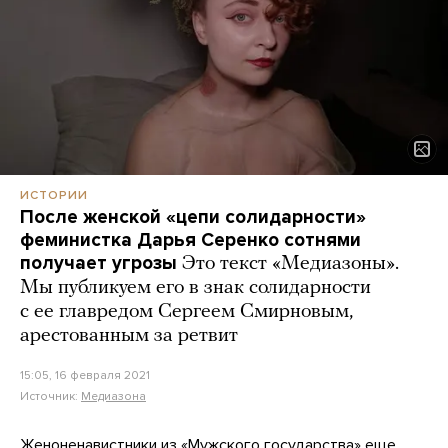
ИСТОРИИ
После женской «цепи солидарности»
феминистка Дарья Серенко сотнями
получает угрозы
Это текст «Медиазоны».
Мы публикуем его в знак солидарности
с ее главредом Сергеем Смирновым,
арестованным за ретвит
15:05, 16 февраля 2021
Источник:
Медиазона
Женоненавистники из «Мужского государства» еще