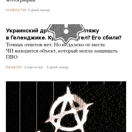
Фотографии
5 дней назад
НОВОСТИ
Украинский дрон попал по пляжу
в Геленджике. Куда он летел? Его сбили?
Точных ответов нет. Но недалеко от места
ЧП находится объект, который могла защищать
ПВО
3 карточки
5 дней назад
РАЗБОР