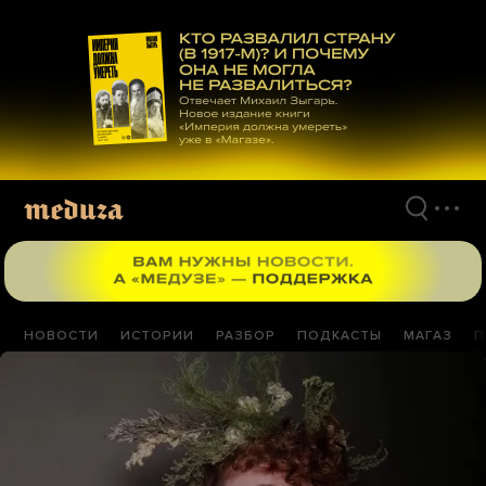
Перейти
к
материалам
НОВОСТИ
ИСТОРИИ
РАЗБОР
ПОДКАСТЫ
МАГАЗ
П