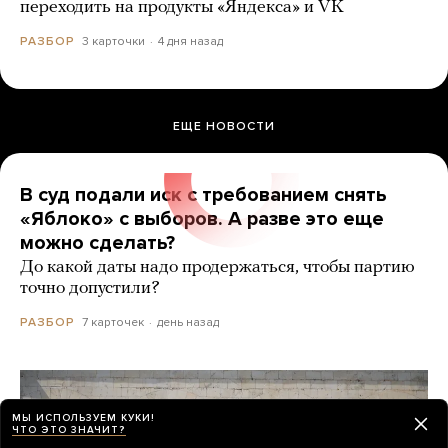
переходить на продукты «Яндекса» и VK
3 карточки
4 дня назад
РАЗБОР
ЕЩЕ НОВОСТИ
В суд подали иск с требованием снять
«Яблоко» с выборов. А разве это еще
можно сделать?
До какой даты надо продержаться, чтобы партию
точно допустили?
7 карточек
день назад
РАЗБОР
МЫ ИСПОЛЬЗУЕМ КУКИ!
ЧТО ЭТО ЗНАЧИТ?