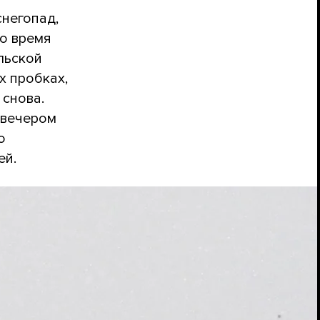
снегопад,
то время
льской
х пробках,
 снова.
 вечером
о
ей.