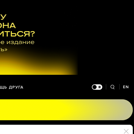
EN
ЩЬ ДРУГА