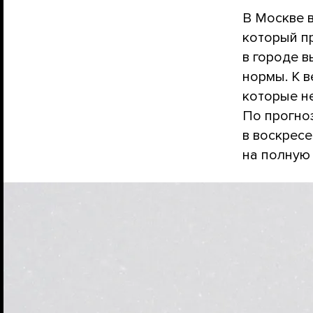
В Москве в
который пр
в городе 
нормы. К в
которые не
По прогно
в воскресе
на полную 