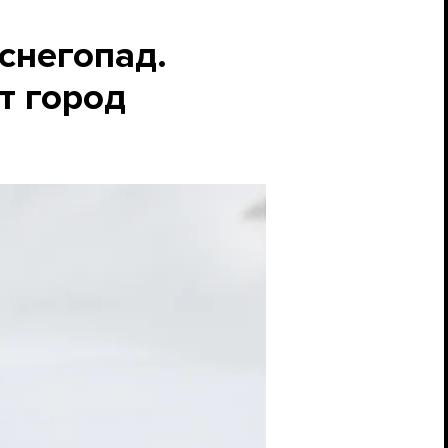
снегопад.
т город