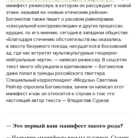
манифест режиссера, в котором он рассуждает о новой
этике, называя ее «новым этическим рейхом».
Богомолов также пишет о расовом равноправии,
«сексуальной контрреволюции» и других процессах,
идущих, по его мнению, сегодня в западном обществе.
«Благодаря стечению обстоятельств мы оказались
в хвосте безумного поезда, несущегося в босховский
ад, где нас встретят мультикультурные гендерно-
нейтральные черти», — написал режиссер. В соцсетях
текст много обсуждали и критиковали — Богомолов
даже попал в тренды российского твиттера.
Специальный корреспондент «Медузы» Светлана
Рейтер спросила Богомолова, зачем он написал этот
манифест и как он относится к слухам о том, что
настоящий автор текста — Владислав Сурков.
— Это первый ваш манифест такого рода?
— Название «манифест» весьма условное. Скорее,