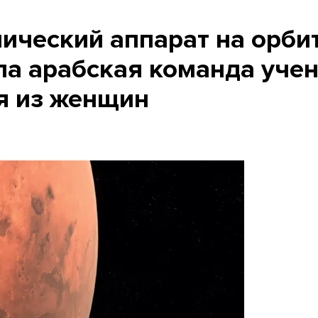
ический аппарат на орби
ла арабская команда уче
я из женщин