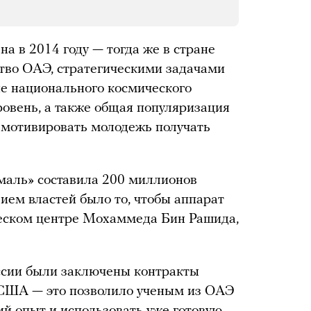
а в 2014 году — тогда же в стране
тво ОАЭ, стратегическими задачами
е национального космического
ровень, а также общая популяризация
 мотивировать молодежь получать
маль» составила 200 миллионов
ем властей было то, чтобы аппарат
еском центре Мохаммеда Бин Рашида,
ссии были заключены контракты
 США — это позволило ученым из ОАЭ
й опыт и использовать уже готовую