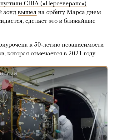
апустили США («Персеверанс»)
й зонд
вышел
на орбиту Марса днем
идается, сделает это в ближайшие
риурочена к 50-летию независимости
 которая отмечается в 2021 году.
МИССИИ