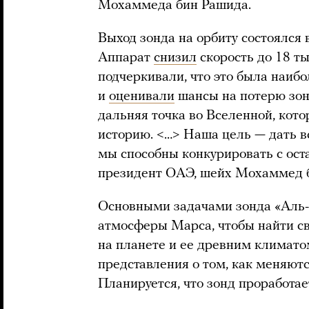
Мохаммеда бин Рашида.
Выход зонда на орбиту состоялся 
Аппарат
снизил
скорость до 18 т
подчеркивали, что это была наибо
и
оценивали
шансы на потерю зонд
дальняя точка во Вселенной, кот
историю. <…> Наша цель — дать в
мы способны конкурировать с ос
президент ОАЭ, шейх Мохаммед 
Основными задачами зонда «Аль-
атмосферы Марса, чтобы найти с
на планете и ее древним климато
представления о том, как меняютс
Планируется, что зонд проработает