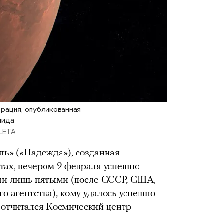
рация, опубликованная
шида
 LETA
ь» («Надежда»), созданная
ах, вечером 9 февраля успешно
ли лишь пятыми (после СССР, США,
о агентства), кому удалось успешно
,
отчитался
Космический центр