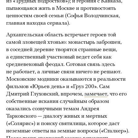
из «Трудных подростков»); и героиня с Кавказа,
пытающаяся жить в Москве и противостоять
ценностям своей семьи (Софья Володчинская,
главная находка сериала).
Архангельская область встречает героев той
самой зловещей хтонью: монастырь заброшен,
в соседней деревне творятся странные вещи,
а единственный участковый ведет себя как
средневековый феодал. Сотовая связь здесь
не работает, а личные связи ничего не решают.
Московские модники оказываются в реальности
фильмов «Юрьев день» и «Груз 200». Сам
Дмитрий Глуховский, впрочем,
замечает
, что его
собственные искания случайным образом
оказались созвучными темам Андрея
Тарковского — диалогу живых и мертвых
(«Солярис») и поиску святилища, которое даст
неземные ответы на земные вопросы («Сталкер»).