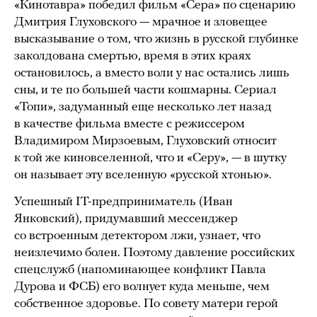
«Кинотавра» победил фильм «Сера» по сценарию
Дмитрия Глуховского — мрачное и зловещее
высказывание о том, что жизнь в русской глубинке
заколдована смертью, время в этих краях
остановилось, а вместо воли у нас остались лишь
сны, и те по большей части кошмарны. Сериал
«Топи», задуманный еще несколько лет назад
в качестве фильма вместе с режиссером
Владимиром Мирзоевым, Глуховский относит
к той же киновселенной, что и «Серу», — в шутку
он называет эту вселенную «русской хтонью».
Успешный IT-предприниматель (Иван
Янковский), придумавший мессенджер
со встроенным детектором лжи, узнает, что
неизлечимо болен. Поэтому давление российских
спецслужб (напоминающее конфликт Павла
Дурова и ФСБ) его волнует куда меньше, чем
собственное здоровье. По совету матери герой