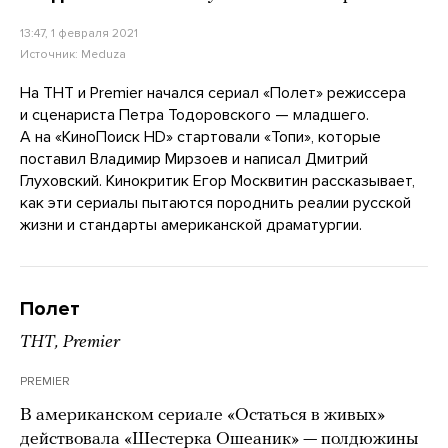
13:47, 1 февраля 2021
Источник:
Meduza
На ТНТ и Premier начался сериал «Полет» режиссера
и сценариста Петра Тодоровского — младшего.
А на «КиноПоиск HD» стартовали «Топи», которые
поставил Владимир Мирзоев и написал Дмитрий
Глуховский. Кинокритик Егор Москвитин рассказывает,
как эти сериалы пытаются породнить реалии русской
жизни и стандарты американской драматургии.
Полет
ТНТ, Premier
PREMIER
В американском сериале «Остаться в живых»
действовала «Шестерка Ошеаник» — полдюжины