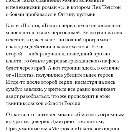
После таких сравнений можно вспомнить
и пелевинский роман «t», в котором Лев Толстой
с боями пробивался в Оптину пустынь.
Как и «Полет», «Топи» сперва резко отталкивают
условностью своих персонажей. Если один из них
сексист, то уж сексист по полной программе:
в каждом действии и каждом слове. Если
второй — либертарианец, пошедший против
власти, то будьте уверены: гражданского пафоса
будет через край. А вот героини здесь, в отличие
от «Полета», получились убедительнее героев.
И где-то после второй серии, несмотря на весь
сумбур завязки, у зрителя все равно возникает
азарт разобраться, что же происходит в этой
твинпиксовской области России.
Отчасти этот интерес можно объяснить огромным
кредитом доверия Дмитрию Глуховскому.
Придуманные им «Метро» и «Текст» восхищали