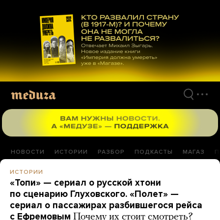
Перейти
к
материалам
НОВОСТИ
ИСТОРИИ
РАЗБОР
ПОДКАСТЫ
МАГАЗ
П
ИСТОРИИ
«Топи» — сериал о русской хтони
по сценарию Глуховского. «Полет» —
сериал о пассажирах разбившегося рейса
с Ефремовым
Почему их стоит смотреть?