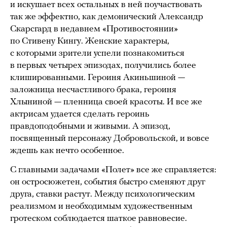
и искушает всех остальных в ней поучаствовать
так же эффектно, как демонический Александр
Скарсгард в недавнем «Противостоянии»
по Стивену Кингу. Женские характеры,
с которыми зрители успели познакомиться
в первых четырех эпизодах, получились более
клишированными. Героиня Акиньшиной —
заложница несчастливого брака, героиня
Хлыниной — пленница своей красоты. И все же
актрисам удается сделать героинь
правдоподобными и живыми. А эпизод,
посвященный персонажу Добровольской, и вовсе
ждешь как нечто особенное.
С главными задачами «Полет» все же справляется:
он остросюжетен, события быстро сменяют друг
друга, ставки растут. Между психологическим
реализмом и необходимым художественным
гротеском соблюдается шаткое равновесие.