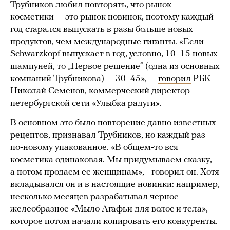
Трубников любил повторять, что рынок
косметики — это рынок новинок, поэтому каждый
год старался выпускать в разы больше новых
продуктов, чем международные гиганты. «Если
Sсhwarzkopf выпускает в год, условно, 10–15 новых
шампуней, то „Первое решение“ (одна из основных
компаний Трубникова) — 30–45», —
говорил
РБК
Николай Семенов, коммерческий директор
петербургской сети «Улыбка радуги».
В основном это было повторение давно известных
рецептов, признавал Трубников, но каждый раз
по-новому упакованное. «В общем-то вся
косметика одинаковая. Мы придумываем сказку,
а потом продаем ее женщинам», -
говорил
он. Хотя
вкладывался он и в настоящие новинки: например,
несколько месяцев разрабатывал черное
желеобразное «Мыло Агафьи для волос и тела»,
которое потом начали копировать его конкуренты.