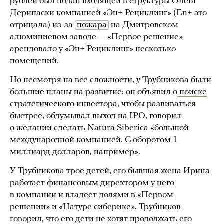
рублей был подан входящей в структуры Олега
Дерипаски компанией «Эн+ Рециклинг» (En+ это
отрицала) из-за
пожара
на Дмитровском
алюминиевом заводе — «Первое решение»
арендовало у «Эн+ Рециклинг» несколько
помещений.
Но несмотря на все сложности, у Трубникова были
большие планы на развитие: он объявил о
поиске
стратегического инвестора, чтобы развиваться
быстрее, обдумывал выход на IPO, говорил
о желании сделать Natura Siberica «большой
международной компанией. С оборотом 1
миллиард долларов, например».
У Трубникова трое детей, его бывшая жена Ирина
работает финансовым директором у него
в компании и владеет долями в «Первом
решении» и «Натуре сиберике». Трубников
говорил, что его дети не хотят продолжать его