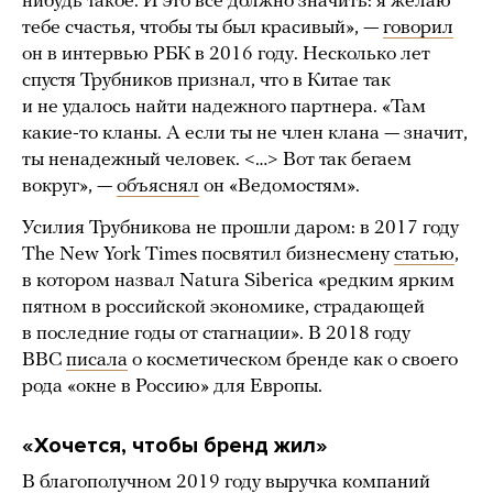
нибудь такое. И это все должно значить: я желаю
тебе счастья, чтобы ты был красивый», —
говорил
он в интервью РБК в 2016 году. Несколько лет
спустя Трубников признал, что в Китае так
и не удалось найти надежного партнера. «Там
какие-то кланы. А если ты не член клана — значит,
ты ненадежный человек. <…> Вот так бегаем
вокруг», —
объяснял
он «Ведомостям».
Усилия Трубникова не прошли даром: в 2017 году
The New York Times посвятил бизнесмену
статью
,
в котором назвал Natura Siberica «редким ярким
пятном в российской экономике, страдающей
в последние годы от стагнации». В 2018 году
BBC
писала
о косметическом бренде как о своего
рода «окне в Россию» для Европы.
«Хочется, чтобы бренд жил»
В благополучном 2019 году выручка компаний