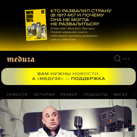
Перейти
к
материалам
НОВОСТИ
ИСТОРИИ
РАЗБОР
ПОДКАСТЫ
МАГАЗ
П