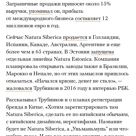
Заграничные продажи приносят около 15%
выручки,
упоминал
он, прибыль
от международного бизнеса
составляет
12
миллионов евро в год.
Сейчас Natura Siberica
продается
в Голландии,
Испании, Канаде, Австралии, Аргентине и еще
более чем в 65 странах. В Эстонии
запущена
отдельная линейка Natura Estonica. Компания
планировала открывать заводы также в Бразилии,
Марокко и Непале, но от этих замыслов пришлось
отказаться. «Начался кризис, денег не стало», —
жаловался
Трубников в 2016 году в интервью РБК.
Рассказывал Трубников и о планах регистрации
бренда в Китае. «Хотим зарегистрировать там
Natura Siberica, сделать ее по китайским обычаям,
с китайским дизайном, иероглифами. Название
будет не Natura Siberica, а „Уньманьмунь“ или что-