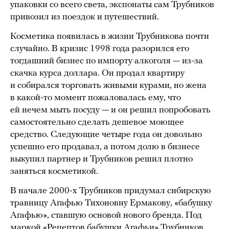
упаковки со всего света, экспонаты сам Трубников
привозил из поездок и путешествий.
Косметика появилась в жизни Трубникова почти
случайно. В кризис 1998 года разорился его
тогдашний бизнес по импорту алкоголя — из-за
скачка курса доллара. Он продал квартиру
и собирался торговать живыми курами, но жена
в какой-то момент пожаловалась ему, что
ей нечем мыть посуду — и он решил попробовать
самостоятельно сделать дешевое моющее
средство. Следующие четыре года он довольно
успешно его продавал, а потом долю в бизнесе
выкупил партнер и Трубников решил плотно
заняться косметикой.
В начале 2000-х Трубников придумал сибирскую
травницу Агафью Тихоновну Ермакову, «бабушку
Агафью», ставшую основой нового бренда. Под
маркой «Рецептов бабушки Агафьи» Трубников