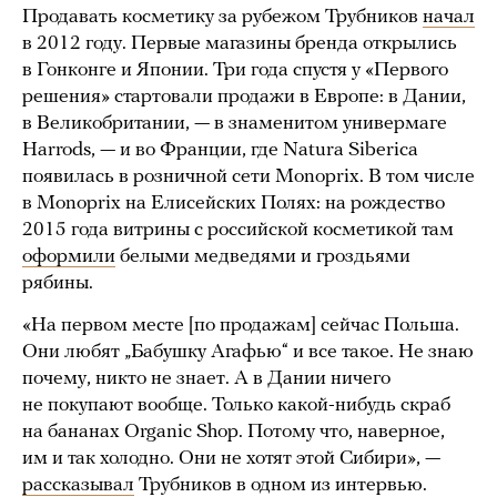
Продавать косметику за рубежом Трубников
начал
в 2012 году. Первые магазины бренда открылись
в Гонконге и Японии. Три года спустя у «Первого
решения» стартовали продажи в Европе: в Дании,
в Великобритании, — в знаменитом универмаге
Harrods, — и во Франции, где Natura Siberica
появилась в розничной сети Monoprix. В том числе
в Monoprix на Елисейских Полях: на рождество
2015 года витрины с российской косметикой там
оформили
белыми медведями и гроздьями
рябины.
«На первом месте [по продажам] сейчас Польша.
Они любят „Бабушку Агафью“ и все такое. Не знаю
почему, никто не знает. А в Дании ничего
не покупают вообще. Только какой-нибудь скраб
на бананах Organic Shop. Потому что, наверное,
им и так холодно. Они не хотят этой Сибири», —
рассказывал
Трубников в одном из интервью.