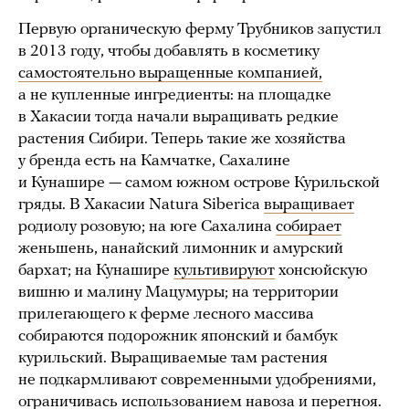
Первую органическую ферму Трубников запустил
в 2013 году, чтобы добавлять в косметику
самостоятельно выращенные компанией,
а не купленные ингредиенты: на площадке
в Хакасии тогда начали выращивать редкие
растения Сибири. Теперь такие же хозяйства
у бренда есть на Камчатке, Сахалине
и Кунашире — самом южном острове Курильской
гряды. В Хакасии Natura Siberica
выращивает
родиолу розовую; на юге Сахалина
собирает
женьшень, нанайский лимонник и амурский
бархат; на Кунашире
культивируют
хонсюйскую
вишню и малину Мацумуры; на территории
прилегающего к ферме лесного массива
собираются подорожник японский и бамбук
курильский. Выращиваемые там растения
не подкармливают современными удобрениями,
ограничивась использованием навоза и перегноя.