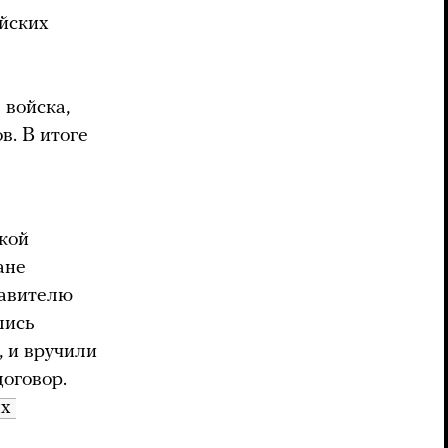
йских
 войска,
. В итоге
ской
ане
тавителю
лись
 и вручили
оговор.
х 