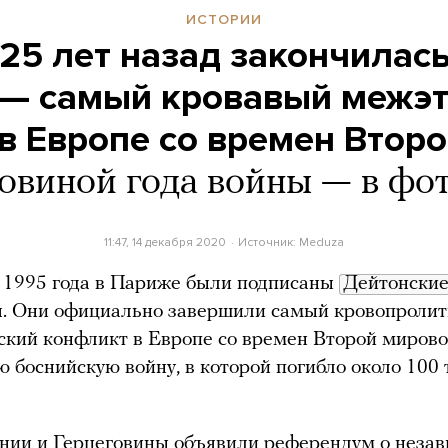
ИСТОРИИ
25 лет назад закончилас
 — самый кровавый межэ
в Европе со времен Втор
ловиной года войны — в фо
11:47, 14 декабря 2020
Источник:
Meduza
 1995 года в Париже были подписаны
Дейтонски
я. Они официально завершили самый кровопроли
кий конфликт в Европе со времен Второй миров
 боснийскую войну, в которой погибло около 100 
нии и Герцеговины объявили референдум о неза