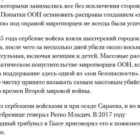
 которыми занимались все без исключения сторо
 Попытки ООН остановить расправы созданием «
ти» под охраной миротворцев не всегда были усп
5 года сербские войска взяли шахтерский городок
, после чего за несколько дней убили около вось
сульман, включая женщин и детей. Массовые ра
ктическом попустительстве миротворцев ООН, к
а поддержание здесь одной из «зон безопасности».
 чистку принято называть самым массовым убий
о времен Второй мировой войны.
 сербскими войсками и при осаде Сараева, и во 
ебренице генерал Ратко Младич. В 2017 году
ный трибунал в Гааге приговорил его к пожизне
ю.