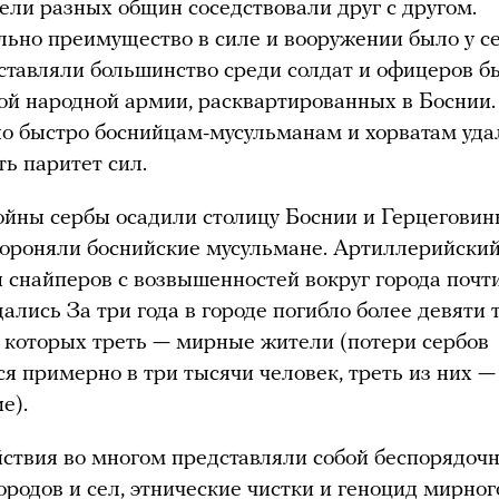
ели разных общин соседствовали друг с другом.
ьно преимущество в силе и вооружении было у се
ставляли большинство среди солдат и офицеров 
й народной армии, расквартированных в Боснии.
о быстро боснийцам-мусульманам и хорватам уда
ть паритет сил.
ойны сербы осадили столицу Боснии и Герцеговин
ороняли боснийские мусульмане. Артиллерийский
 снайперов с возвышенностей вокруг города почт
ались За три года в городе погибло более девяти 
з которых треть — мирные жители (потери сербов
я примерно в три тысячи человек, треть из них —
е).
ствия во многом представляли собой беспорядоч
ородов и сел, этнические чистки и геноцид мирног