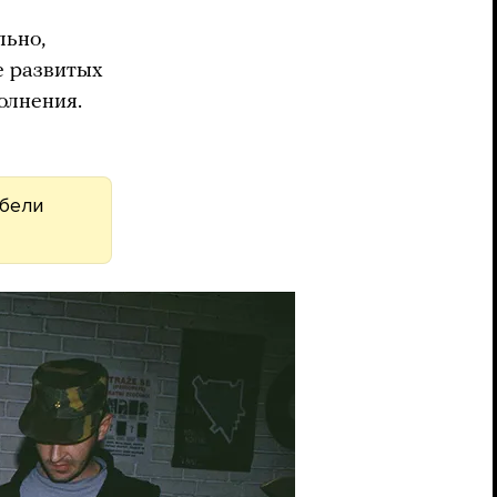
льно,
е развитых
олнения.
ибели