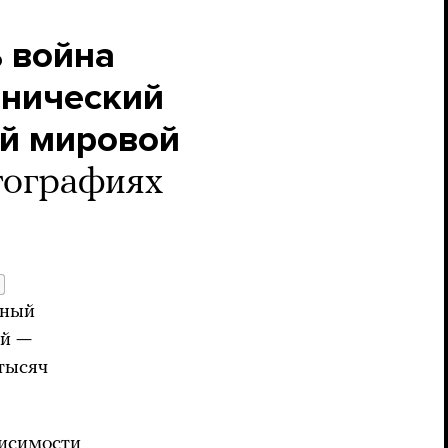
ь война
тнический
ой мировой
тографиях
е
тный
ой —
тысяч
висимости