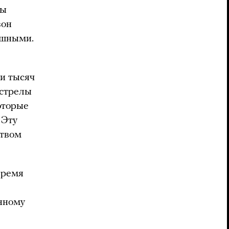
ны
зон
ешными.
ми тысяч
сстрелы
оторые
 Эту
ством
время
нному