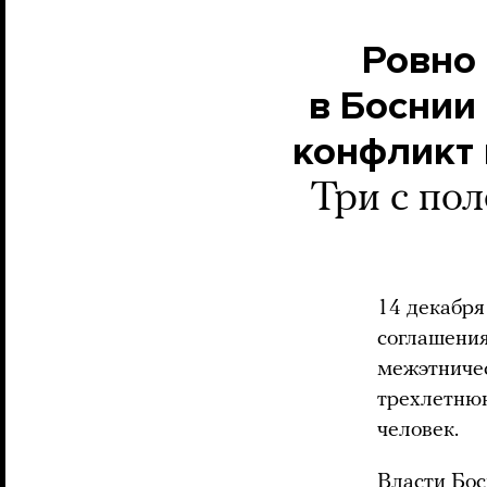
Ровно 
в Боснии
конфликт 
Три с по
14 декабря
соглашени
межэтничес
трехлетнюю
человек.
Власти Бос