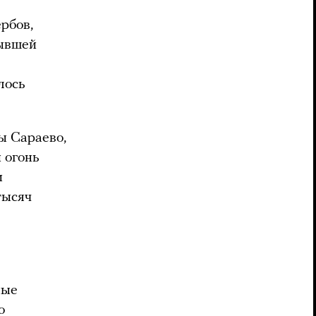
рбов,
бывшей
лось
ы Сараево,
 огонь
и
тысяч
ные
о