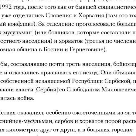
1992 года, после того как от бывшей социалистиче
уже отделились Словения и Хорватия (там это т
й конфликт). За отделение проголосовало больш
х мусульман
(или бошняков, которые составляли 
естного населения) и хорватов (третья по числен
озная община в Боснии и Герцеговине).
бы, составлявшие почти треть населения, бойкот
е и отказались признавать его исход. Они объяви
 собственной независимой Республики Сербской, 
азали власти
Сербии
со Слободаном Милошевиче
чалась война.
ствия оказались особенно ожесточенными из-за то
снийцев-мусульман, сербов и хорватов порой расп
их километрах друг от друга, а в больших городах