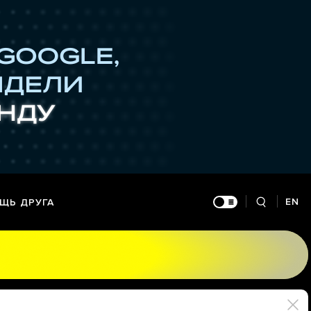
EN
ЩЬ ДРУГА