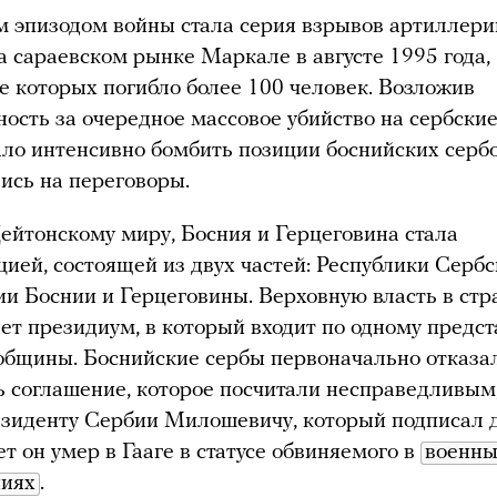
 эпизодом войны стала серия взрывов артиллери
а сараевском рынке Маркале в августе 1995 года,
те которых погибло более 100 человек. Возложив
ность за очередное массовое убийство на сербские
о интенсивно бомбить позиции боснийских сербов
лись на переговоры.
ейтонскому миру, Босния и Герцеговина стала
ией, состоящей из двух частей: Республики Серб
и Боснии и Герцеговины. Верховную власть в стр
ет президиум, в который входит по одному предс
общины. Боснийские сербы первоначально отказа
 соглашение, которое посчитали несправедливым,
зиденту Сербии Милошевичу, который подписал д
ет он умер в Гааге в статусе обвиняемого в
военны
ниях
.