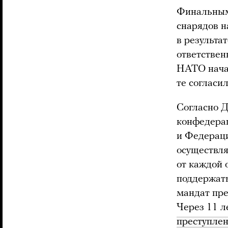
Финальным
снарядов н
в результа
ответствен
НАТО начал
те согласи
Согласно Д
конфедерац
и Федераци
осуществля
от каждой 
поддержать
мандат пре
Через 11 л
преступле