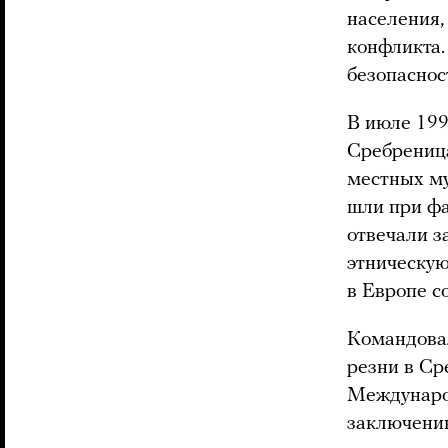
населения,
конфликта.
безопаснос
В июле 199
Сребреница
местных му
шли при фа
отвечали з
этническую
в Европе с
Командовал
резни в Ср
Международ
заключени