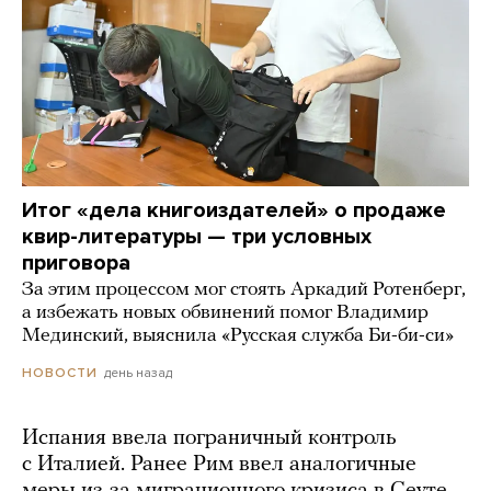
Итог «дела книгоиздателей» о продаже
квир-литературы — три условных
приговора
За этим процессом мог стоять Аркадий Ротенберг,
а избежать новых обвинений помог Владимир
Мединский, выяснила «Русская служба Би-би-си»
день назад
НОВОСТИ
Испания ввела пограничный контроль
с Италией. Ранее Рим ввел аналогичные
меры из-за миграционного кризиса в Сеуте