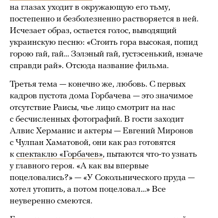
на глазах уходит в окружающую его тьму,
постепенно и безболезненно растворяется в ней.
Исчезает образ, остается голос, выводящий
украинскую песню: «Стоить гора высокая, попид
горою гай, гай… Зэлэный гай, густэсенький, нэначе
справди рай». Отсюда название фильма.
Третья тема — конечно же, любовь. С первых
кадров пустота дома Горбачева — это значимое
отсутствие Раисы, чье лицо смотрит на нас
с бесчисленных фотографий. В гости заходит
Алвис Херманис и актеры — Евгений Миронов
с Чулпан Хаматовой, они как раз готовятся
к
спектаклю «Горбачев»
, пытаются что-то узнать
у главного героя. «А как вы впервые
поцеловались?» — «У Сокольнического пруда —
хотел утопить, а потом поцеловал…» Все
неуверенно смеются.