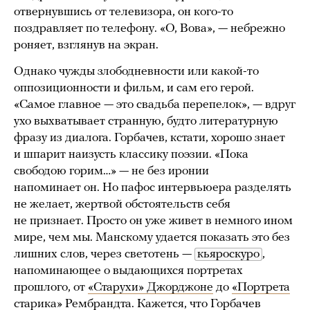
отвернувшись от телевизора, он кого-то
поздравляет по телефону. «О, Вова», — небрежно
роняет, взглянув на экран.
Однако чужды злободневности или какой-то
оппозиционности и фильм, и сам его герой.
«Самое главное — это свадьба перепелок», — вдруг
ухо выхватывает странную, будто литературную
фразу из диалога. Горбачев, кстати, хорошо знает
и шпарит наизусть классику поэзии. «Пока
свободою горим…» — не без иронии
напоминает он. Но пафос интервьюера разделять
не желает, жертвой обстоятельств себя
не признает. Просто он уже живет в немного ином
мире, чем мы. Манскому удается показать это без
лишних слов, через светотень —
кьяроскуро
,
напоминающее о выдающихся портретах
прошлого, от
«Старухи» Джорджоне
до
«Портрета
старика» Рембрандта
. Кажется, что Горбачев