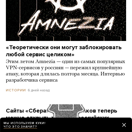
«Теоретически они могут заблокировать
любой сервис целиком»
Этим летом Amnezia — один из самых популярных
VPN-сервисов у россиян — пережил крупнейшую
атаку, которая длилась полтора месяца. Интервью
разработчика сервиса
6 дней назад
ИСТОРИИ
Сайты «Сбера» и других банков теперь
можно открыть только в российских
МЫ ИСПОЛЬЗУЕМ КУКИ!
браузерах. Это опасно? И какой браузер
ЧТО ЭТО ЗНАЧИТ?
выбрать?