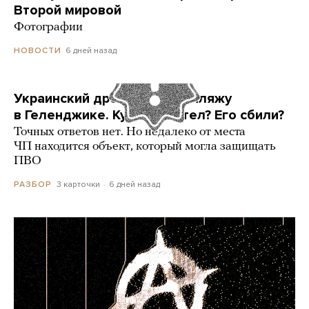
Второй мировой
Фотографии
6 дней назад
НОВОСТИ
Украинский дрон попал по пляжу
в Геленджике. Куда он летел? Его сбили?
Точных ответов нет. Но недалеко от места
ЧП находится объект, который могла защищать
ПВО
3 карточки
6 дней назад
РАЗБОР