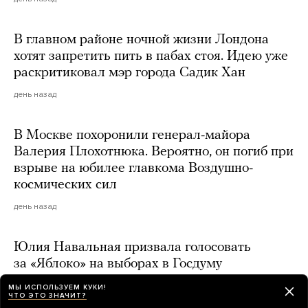
В главном районе ночной жизни Лондона
хотят запретить пить в пабах стоя. Идею уже
раскритиковал мэр города Садик Хан
день назад
В Москве похоронили генерал-майора
Валерия Плохотнюка. Вероятно, он погиб при
взрыве на юбилее главкома Воздушно-
космических сил
день назад
Юлия Навальная призвала голосовать
за «Яблоко» на выборах в Госдуму
день назад
МЫ ИСПОЛЬЗУЕМ КУКИ!
ЧТО ЭТО ЗНАЧИТ?