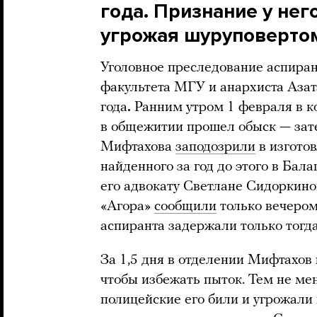
года. Признание у нег
угрожая шуруповерто
Уголовное преследование аспира
факультета МГУ и анархиста Аза
года
.
Ранним утром 1 февраля в к
в общежитии прошел обыск — зате
Мифтахова
заподозрили
в изготов
найденного за год до этого в Ба
его адвокату Светлане Сидоркин
«Агора»
сообщили
только вечером
аспиранта задержали только тогда
За 1,5 дня в отделении Мифтахов 
чтобы избежать пыток. Тем не мен
полицейские его били и угрожали