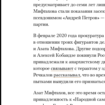
предусматривает до семи лет лиш
Мифтахова стали показания засек
псевдонимом «Андрей Петров» — 
партии.
В феврале 2020 года прокуратур
в отношении троих фигурантов д
и Азата Мифтахова. Другие подо
и Алексей Кобаидзе покинули Росс
принадлежали к анархистскому 
которое
связывают
с терактом у 
Речкалов
рассказывал
, что во вр
пытками вынудили его признаться 
Азат Мифтахов, все это время ос
принадлежность к «Народной само