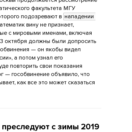
атического факультета МГУ
которого подозревают в
нападении 
математик вину не признает,
ные с мировыми именами, включая
13 октября должны были допросить
 обвинения — он якобы видел
ии», а потом узнал его
уде повторить свои показания
г — гособвинение объявило, что
вает, как все это может сказаться
 преследуют с зимы 2019