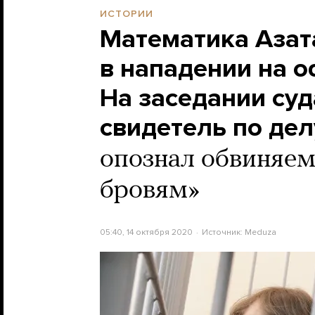
ИСТОРИИ
Математика Азат
в нападении на о
На заседании суд
свидетель по дел
опознал обвиняем
бровям»
05:40, 14 октября 2020
Источник:
Meduza