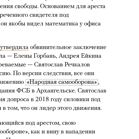
ения свободы. Основанием для ареста
реченного свидетеля под
он якобы видел математика у офиса
а
утвердила
обвинительное заключение
ела — Елены Горбань, Андрея Ейкина
зреваемые — Святослав Речкалов
ию. По версии следствия, все они
движению
«Народная самооборона»
,
здания ФСБ в Архангельске. Святослав
емя допроса в 2018 году силовики под
в том, что он лидер этого движения.
тающийся под арестом, свою
обороне», как и вину в нападении