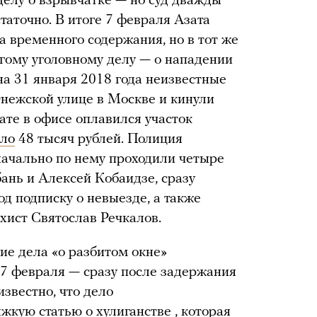
делу о взрывчатке — но суд дважды
статочно. В итоге 7 февраля Азата
а временного содержания, но в тот же
угому уголовному делу — о нападении
на 31 января 2018 года неизвестные
Онежской улице в Москве и кинули
ате в офисе оплавился участок
ло
48 тысяч рублей. Полиция
начально по нему проходили четыре
ань и Алексей Кобаидзе, сразу
д подписку о невыезде, а также
хист Святослав Речкалов.
ие дела «о разбитом окне»
 7 февраля — сразу после задержания
известно, что дело
жкую статью о хулиганстве , которая