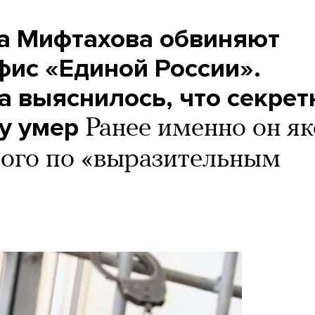
а Мифтахова обвиняют
фис «Единой России».
а выяснилось, что секре
у умер
Ранее именно он я
ого по «выразительным