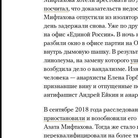
Мифтахова хотели арестовать по 
посчитал
, что доказательств недо
Мифтахова отпустили из изолятор
день задержали снова. Уже по др
на офис «Единой России»
.
В ночь 
разбили окно в офисе партии на 
внутрь дымовую шашку. В результ
линолеума, на замену которого
уш
возбудила дело о вандализме. Из
человека — анархисты Елена Горб
признавшие вину и отпущенные по
антифашист Андрей Ейкин и анар
В сентябре 2018 года расследован
приостановили
и возобновили его
Азата Мифтахова. Тогда же стало 
переквалифицировали на более тя