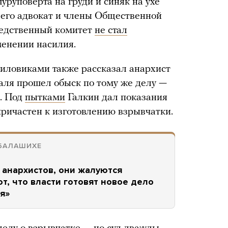
руповерта на груди и синяк на ухе
его адвокат и члены Общественной
ледственный комитет
не стал
менении насилия.
иловиками также рассказал анархист
раля прошел обыск по тому же делу —
м. Под
пытками
Галкин дал показания
причастен к изготовлению взрывчатки.
 БАЛАШИХЕ
 анархистов, они жалуются
т, что власти готовят новое дело
я»