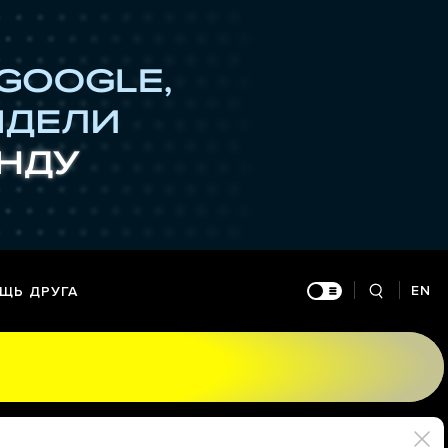
EN
ЩЬ ДРУГА