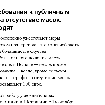
ебования к публичным
 отсутствие масок.
одят
 постепенно ужесточают меры
этом подчеркивая, что хотят избежать
м большинстве случаев
бязательного ношения масок —
везде, в Польше — везде, кроме
ловакии — везде, кроме сельской
чают штрафы за отсутствие масок —
превышают 100 евро.
ют работу увеселительных
х Англии и Шотландии с 14 октября