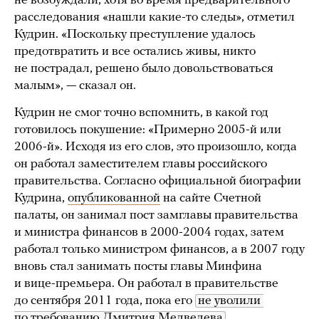
не возбуждали, хотя во время предварительного
расследования «нашли какие-то следы», отметил
Кудрин. «Поскольку преступление удалось
предотвратить и все остались живы, никто
не пострадал, решено было довольствоваться
малым», — сказал он.
Кудрин не смог точно вспомнить, в какой год
готовилось покушение: «Примерно 2005-й или
2006-й». Исходя из его слов, это произошло, когда
он работал заместителем главы российского
правительства. Согласно официальной биографии
Кудрина,
опубликованной
на сайте Счетной
палаты, он занимал пост замглавы правительства
и министра финансов в 2000-2004 годах, затем
работал только министром финансов, а в 2007 году
вновь стал занимать посты главы Минфина
и вице-премьера. Он работал в правительстве
до сентября 2011 года, пока его
не уволили 
по требованию Дмитрия Медведева
.