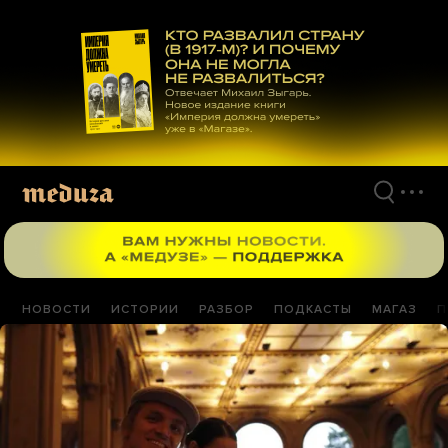
Перейти
к
материалам
НОВОСТИ
ИСТОРИИ
РАЗБОР
ПОДКАСТЫ
МАГАЗ
П