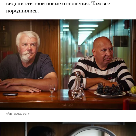
видели эти твои новые отношения. Там все
породнились.
«Артдокфест»