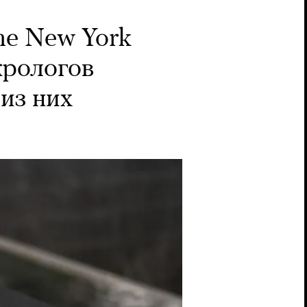
he New York
крологов
из них