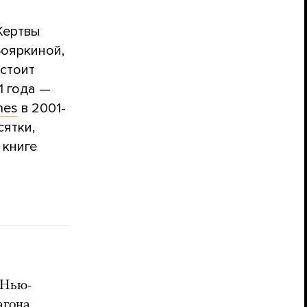
Жертвы
Бояркиной,
остоит
1 года —
mes
в 2001-
сятки,
 книге
 Нью-
агона,