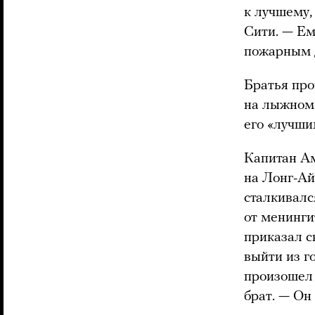
к лучшему,
Сити. — Ем
пожарным д
Братья про
на лыжном 
его «лучши
Капитан Ам
на Лонг-Ай
сталкивалс
от менинги
приказал с
выйти из г
произошел 
брат. — Он