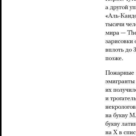
а другой у
«Аль-Каидо
тысячи чел
мира — The
зарисовки 
вплоть до 
позже.
Пожарные и
эмигранты 
их получил
и трогател
некрологов 
на букву M
букву лати
на X в спи