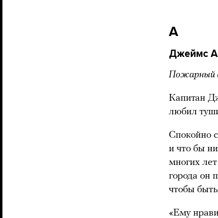
A
Джеймс А
Пожарный д
Капитан Дж
любил туш
Спокойно с
и что бы н
многих лет
города он 
чтобы быть
«Ему нрави