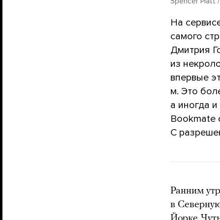
Spencer Platt /
На сервис
самого стр
Дмитрия Г
из некроло
впервые э
м. Это бол
а иногда и
Bookmate 
С разрешен
Ранним утр
в Северную
Йорке. Чут