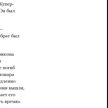
Купер-
 Он был
 —
 брат был
онкома
з
е погиб
 пожара
едленно
 они вышли,
ает его
ть время».