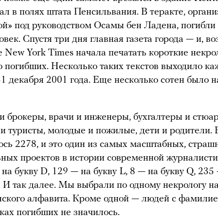
пал в полях штата Пенсильвания. В теракте, орган
й» под руководством Осамы бен Ладена, погибли 
овек. Спустя три дня главная газета города — и, в
 New York Times начала печатать короткие некро
о погибших. Несколько таких текстов выходило к
31 декабря 2001 года. Еще несколько сотен было 
 брокеры, врачи и инженеры, бухгалтеры и стюар
и туристы, молодые и пожилые, дети и родители. 
ось 2278, и это один из самых масштабных, страш
ьных проектов в истории современной журналисти
на букву D, 129 — на букву L, 8 — на букву Q, 235
. И так далее. Мы выбрали по одному некрологу н
нского алфавита. Кроме одной — людей с фамили
сках погибших не значилось.