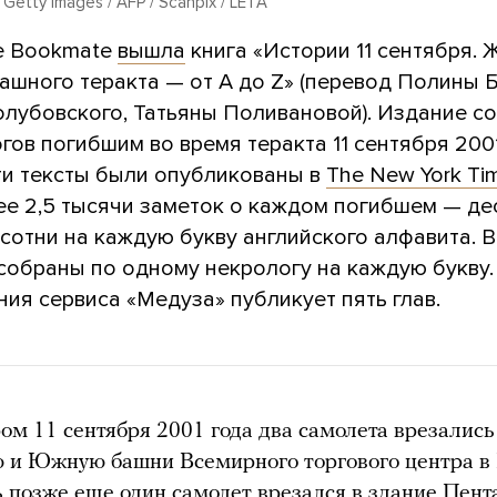
 Getty Images / AFP / Scanpix / LETA
е Bookmate
вышла
книга «Истории 11 сентября. 
ашного теракта — от A до Z» (перевод Полины 
олубовского, Татьяны Поливановой). Издание с
гов погибшим во время теракта 11 сентября 200
ти тексты были опубликованы в
The New York Ti
ее 2,5 тысячи заметок о каждом погибшем — де
 сотни на каждую букву английского алфавита. В
собраны по одному некрологу на каждую букву.
ия сервиса «Медуза» публикует пять глав.
ом 11 сентября 2001 года два самолета врезались
 и Южную башни Всемирного торгового центра в
ь позже еще один самолет врезался в здание Пент