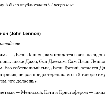
кву A было опубликовано 92 некролога.
он (John Lennon)
совпадение
имя — Джон Леннон, вам придется взять псевдон
нона, также Джон, был Джеком. Сам Джон Ленно
. Его собственный сын, Джон Третий, остается Дж
Патрисия, не раз предостерегала его: «Я говорю ем
том, что делаешь».
детьми — Мелиссой, Кэти и Кристофером — таки