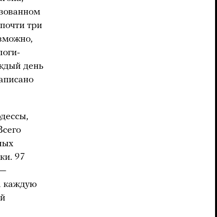
изованном
почти три
озможно,
логи-
аждый день
написано
дессы,
Всего
ных
ки. 97
 —
а каждую
ей