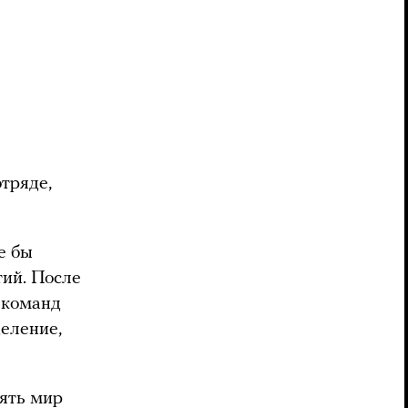
тряде,
е бы
тий. После
 команд
деление,
нять мир