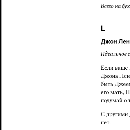
Всего на бу
L
Джон Ленн
Идеальное 
Если ваше 
Джона Лен
быть Джеем
его мать, 
подумай о 
С другими 
нет.