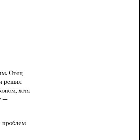
им. Отец
н решил
оном, хотя
у —
х проблем