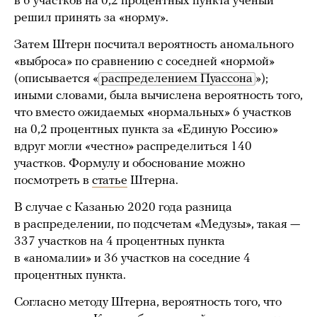
в 6 участков на 0,2 процентных пункта ученый
решил принять за «норму».
Затем Штерн посчитал вероятность аномального
«выброса» по сравнению с соседней «нормой»
(описывается «
распределением Пуассона
»);
иными словами, была вычислена вероятность того,
что вместо ожидаемых «нормальных» 6 участков
на 0,2 процентных пункта за «Единую Россию»
вдруг могли «честно» распределиться 140
участков. Формулу и обоснование можно
посмотреть в
статье
Штерна.
В случае с Казанью 2020 года разница
в распределении, по подсчетам «Медузы», такая —
337 участков на 4 процентных пункта
в «аномалии» и 36 участков на соседние 4
процентных пункта.
Согласно методу Штерна, вероятность того, что