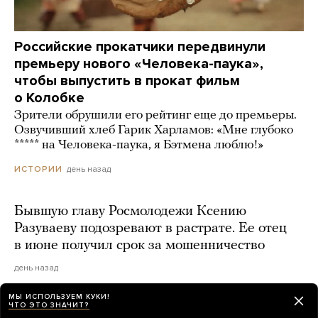
Российские прокатчики передвинули
премьеру нового «Человека-паука»,
чтобы выпустить в прокат фильм
о Колобке
Зрители обрушили его рейтинг еще до премьеры.
Озвучивший хлеб Гарик Харламов: «Мне глубоко
***** на Человека-паука, я Бэтмена люблю!»
день назад
ИСТОРИИ
Бывшую главу Росмолодежи Ксению
Разуваеву подозревают в растрате. Ее отец
в июне получил срок за мошенничество
день назад
МЫ ИСПОЛЬЗУЕМ КУКИ!
ЧТО ЭТО ЗНАЧИТ?
Генпрокуратура РФ объявила