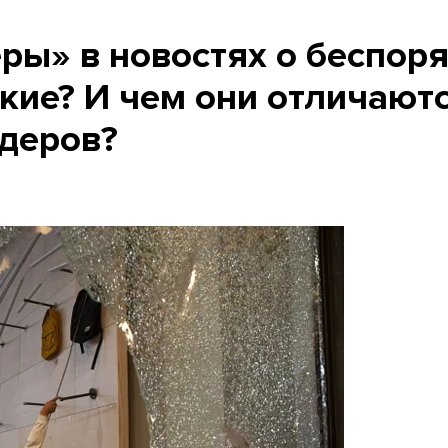
ры» в новостях о беспор
акие? И чем они отличают
деров?