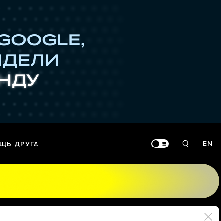
EN
ЩЬ ДРУГА