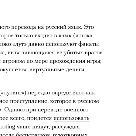
ого перевода на русский язык. Это
орое только входит в язык (и пока
слово «лут» давно используют фанаты
ча, вываливающаяся из убитых врагов.
 игроком по мере прохождения игры;
покупает за виртуальные деньги
 («лутинг») нередко
определяют
как
нное преступление, которое в русском
. Однако при переводе военного
рее всего, придется
использовать
looting чаще
пишут
, рассуждая
 после беспорядков, рукотворных