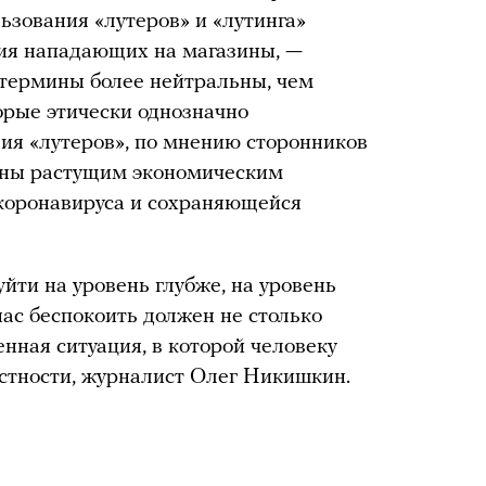
ьзования «лутеров» и «лутинга»
ния нападающих на магазины, —
ти термины более нейтральны, чем
орые этически однозначно
вия «лутеров», по мнению сторонников
аны растущим экономическим
 коронавируса и сохраняющейся
йти на уровень глубже, на уровень
нас беспокоить должен не столько
нная ситуация, в которой человеку
частности, журналист Олег Никишкин.