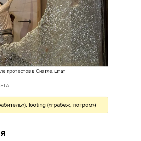
сле протестов в Сиэтле, штат
 LETA
абитель»), looting («грабеж, погром»)
ия