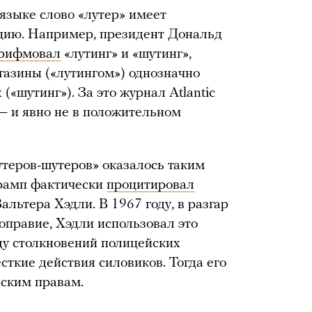
 языке слово «лутер» имеет
цию. Например, президент Дональд
рифмовал
«лутинг» и «шутинг»,
агазины («лутингом») однозначно
(«шутинг»). За это журнал Atlantic
— и явно не в положительном
теров-шутеров» оказалось таким
Трамп фактически
процитировал
ьтера Хэдли. В 1967 году, в разгар
правие, Хэдли использовал это
ду столкновений полицейских
ткие действия силовиков. Тогда его
нским правам.