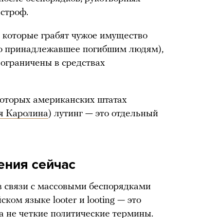
астроф.
, которые грабят чужое имущество
то принадлежавшее погибшим людям),
 ограничены в средствах
которых американских штатах
я Каролина
) лутинг — это отдельный
ения сейчас
 в связи с массовыми беспорядками
ком языке looter и looting — это
а не четкие политические термины.