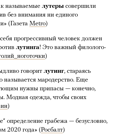
так называемые
лутеры
совершили
вив без внимания ни единого
и» (Газета
Metro
)
себя прогрессивный человек должен
против
лутинга
! Это важный филолого-
толий_ноготочки
)
ыдливо говорит
лутинг
, стараясь
то называется мародерство. Еще
гующим нужны припасы — конечно,
ы. Модная одежда, чтобы своих
зин
)
е“ определение грабежа — безусловно,
м 2020 года» (
Росбалт
)